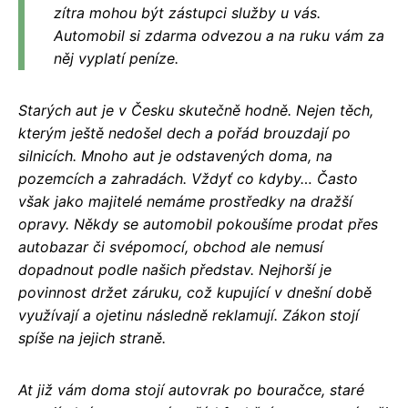
zítra mohou být zástupci služby u vás.
Automobil si zdarma odvezou a na ruku vám za
něj vyplatí peníze.
Starých aut je v Česku skutečně hodně. Nejen těch,
kterým ještě nedošel dech a pořád brouzdají po
silnicích. Mnoho aut je odstavených doma, na
pozemcích a zahradách. Vždyť co kdyby… Často
však jako majitelé nemáme prostředky na dražší
opravy. Někdy se automobil pokoušíme prodat přes
autobazar či svépomocí, obchod ale nemusí
dopadnout podle našich představ. Nejhorší je
povinnost držet záruku, což kupující v dnešní době
využívají a ojetinu následně reklamují. Zákon stojí
spíše na jejich straně.
At již vám doma stojí autovrak po bouračce, staré