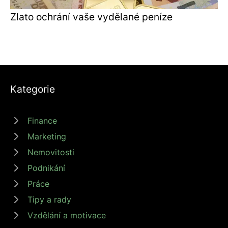
Zlato ochrání vaše vydělané peníze
Kategorie
Finance
Marketing
Nemovitosti
Podnikání
Práce
Tipy a rady
Vzdělání a motivace