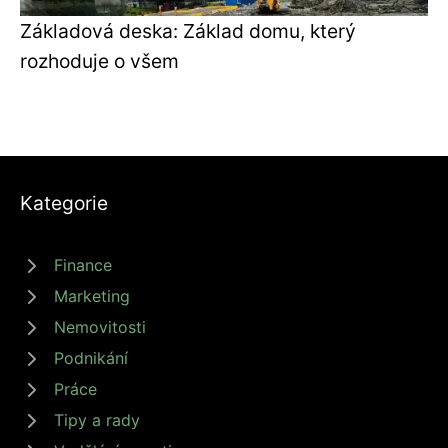
Základová deska: Základ domu, který
rozhoduje o všem
Kategorie
Finance
Marketing
Nemovitosti
Podnikání
Práce
Tipy a rady