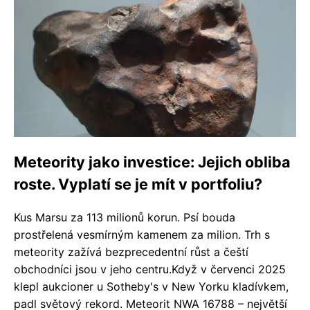
Meteority jako investice: Jejich obliba
roste. Vyplatí se je mít v portfoliu?
Kus Marsu za 113 milionů korun. Psí bouda
prostřelená vesmírným kamenem za milion. Trh s
meteority zažívá bezprecedentní růst a čeští
obchodníci jsou v jeho centru.Když v červenci 2025
klepl aukcioner u Sotheby's v New Yorku kladívkem,
padl světový rekord. Meteorit NWA 16788 – největší