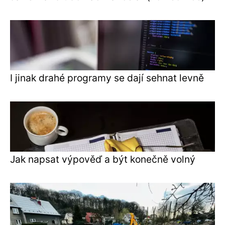
I jinak drahé programy se dají sehnat levně
Jak napsat výpověď a být konečně volný