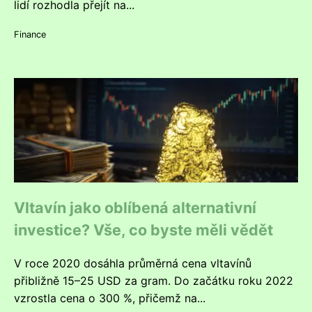
lidí rozhodla přejít na...
Finance
Vltavín jako oblíbená alternativní
investice? Vše, co byste měli vědět
V roce 2020 dosáhla průměrná cena vltavínů
přibližně 15–25 USD za gram. Do začátku roku 2022
vzrostla cena o 300 %, přičemž na...