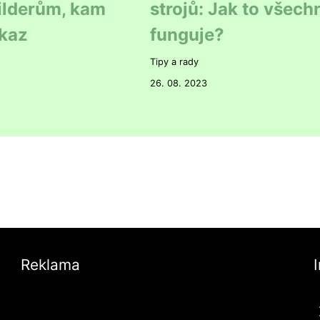
ilderům, kam
strojů: Jak to všech
kaz
funguje?
Tipy a rady
26. 08. 2023
Reklama