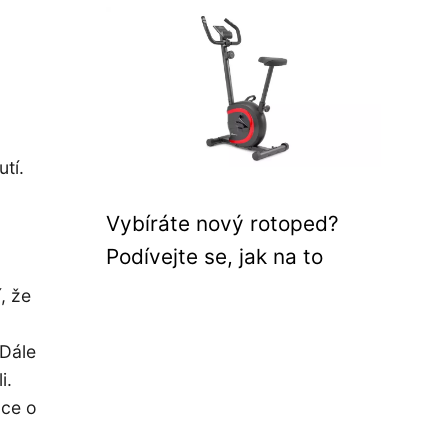
h
tí.
Vybíráte nový rotoped?
Podívejte se, jak na to
, že
Dále
i.
ace o