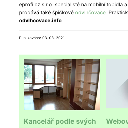
eprofi.cz s.r.o. specialisté na mobilní topid
prodává také špičkové
odvlhčovače
. Praktic
odvlhcovace.info
.
Publikováno: 03. 03. 2021
Kancelář podle svých
Webová