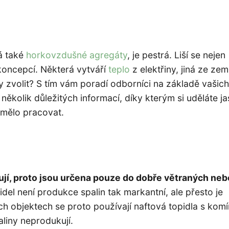
ká také
horkovzdušné agregáty
, je pestrá. Liší se nejen
oncepcí. Některá vytváří
teplo
z elektřiny, jiná ze ze
ely zvolit? S tím vám poradí odborníci na základě vašich
olik důležitých informací, díky kterým si uděláte ja
 mělo pracovat.
ují, proto jsou určena pouze do dobře větraných neb
el není produkce spalin tak markantní, ale přesto je
h objektech se proto používají naftová topidla s kom
paliny neprodukují.