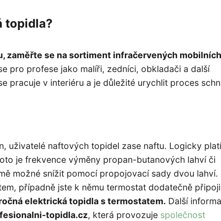
 topidla?
u, zaměřte se na sortiment infračervených mobilníc
 se pro profese jako malíři, zedníci, obkladači a další
 pracuje v interiéru a je důležité urychlit proces schnu
, uživatelé naftových topidel zase naftu. Logicky platí
roto je frekvence výměny propan-butanových lahví či
jmě možné snížit pomocí propojovací sady dvou lahví.
tem, případně jste k němu termostat dodatečně připojil
očná elektrická topidla s termostatem.
Další inform
fesionalni-topidla.cz
, která provozuje
společnost