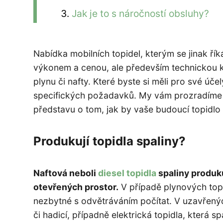
Jak je to s náročností obsluhy?
Nabídka mobilních topidel, kterým se jinak ří
výkonem a cenou, ale především technickou k
plynu či nafty. Které byste si měli pro své úč
specifických požadavků. My vám prozradíme něk
představu o tom, jak by vaše budoucí topidlo
Produkují topidla spaliny?
Naftová neboli
diesel topidla
spaliny produk
otevřených prostor.
V případě plynových topid
nezbytné s odvětráváním počítat. V uzavřenýc
či hadicí, případně elektrická topidla, která s