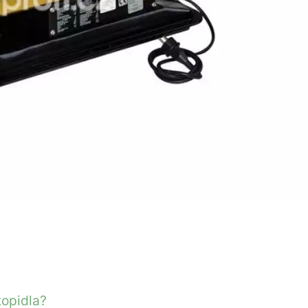
topidla?