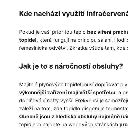
Kde nachází využití infračervená
Pokud je vaší prioritou teplo
bez víření prach
topidel
, která fungují na principu sálání. Hodí
řemeslnická odvětví. Zkrátka všude tam, kde se
Jak je to s náročností obsluhy?
Majitelé plynových topidel musí doplňovat plyn
výkonnější zařízení mají větší spotřebu
, a p
doplňování nafty vyšší. Frekvenci je samozře
záleží na tom, zda topidlo disponuje termosta
Obecně jsou z hlediska obsluhy nejméně nár
topidlech najdete na webových stránkách
pro