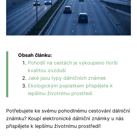
Obsah článku:
Pohodlí na cestách je vykoupeno horší
kvalitou ovzduší
Jaké jsou typy dálničních známek
Ekologickým poplatkem přispějete k
lepšímu životnímu prostředí
Potřebujete ke svému pohodlnému cestování dálniční
známku? Koupí elektronické dálniční známky u nás
přispějete k lepšímu životnímu prostředí!