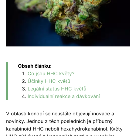
Obsah článku:
Co jsou HHC květy?
Účinky HHC květů
Legální status HHC květů
Individualní reakce a dávkování
V oblasti konopí se neustále objevují inovace a
novinky. Jednou z těch posledních je příbuzný
kanabinoid HHC neboli hexahydrokanabinol. Květy