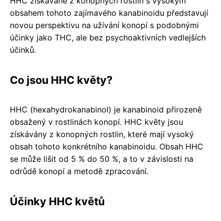
HHC získávané z konopných rostlin s vysokým
obsahem tohoto zajímavého kanabinoidu představují
novou perspektivu na užívání konopí s podobnými
účinky jako THC, ale bez psychoaktivních vedlejších
účinků.
Co jsou HHC květy?
HHC (hexahydrokanabinol) je kanabinoid přirozeně
obsažený v rostlinách konopí. HHC květy jsou
získávány z konopných rostlin, které mají vysoký
obsah tohoto konkrétního kanabinoidu. Obsah HHC
se může lišit od 5 % do 50 %, a to v závislosti na
odrůdě konopí a metodě zpracování.
Účinky HHC květů