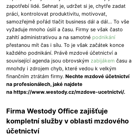
zapotřebí lidé. Sehnat je, udržet si je, chytře zadat
práci, kontrolovat produktivitu, motivovat,
samozřejmě pořád tlačit business dál a dál… To vše
vyžaduje mnoho úsilí a času. Firmy se však často
zahltí administrativou a na samotné
podnikání
přestanou mít čas i sílu. To je však začátek konce
každého podnikání. Právě mzdové účetnictví a
související agenda jsou obrovským
zabijákem
času a
mnohdy i zdrojem chyb, které vedou k velkým
finančním ztrátám firmy.
Nechte mzdové účetnictví
na profesionálech, jaké najdete
na
https://www.westody.cz/mzdove-ucetnictvi/.
Firma Westody Office zajišťuje
kompletní služby v oblasti mzdového
účetnictví