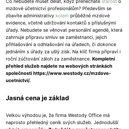
Co nebudete muset dělat, když přenecháte
starost
o
mzdové účetnictví profesionálům? Především se
zbavíte administrativy
kolem
průběžné mzdové
evidence, včetně udržování kontaktů s příslušnými
úřady. Nebudete se věnovat personální agendě, která
zahrnuje přípravu smluv se zaměstnanci, jejich
přihlašování a odhlašování na úřadech, či dokonce
jednáním s úřady za ušlý zisk. Na klíč firma připraví i
roční zúčtování záloh za zaměstnance.
Kompletní
přehled služeb najdete na webových stránkách
společnosti https://www.westody.cz/mzdove-
ucetnictvi/.
Jasná cena je základ
Velkou výhodou je, že firma Westody Office má
naprosto přehledný ceník svých služeb. Jednodušší