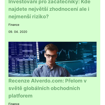
Investování pro začátečníky: Kde
najdete největší zhodnocení ale i
nejmenší riziko?
Finance
09. 04. 2020
Recenze Alverdo.com: Přelom v
světě globálních obchodních
platforem
Finance