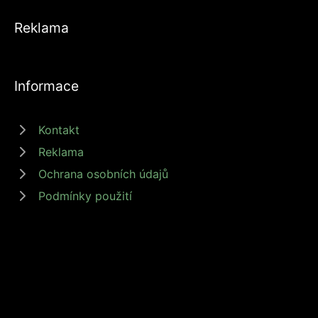
Reklama
Informace
Kontakt
Reklama
Ochrana osobních údajů
Podmínky použití
© 2026 zdrojprijmu.cz - Magazín Zdroj příjmů nabízí tipy a rady jak
získat příjem online, podnikat nebo investovat. Získejte finanční