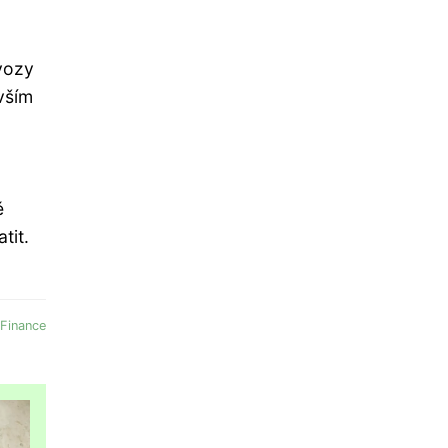
vozy
vším
ě
tit.
Finance