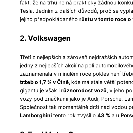
fakt, že na trhu nemá prakticky žádnou konku
Tesla. Jedním z dalších důvodů, proč se vyplat
jejího předpokládaného
růstu v tomto roce o 
2. Volkswagen
Třetí z nejlepších a zároveň nejdražších auto
jedny z nejlepších akcií na poli automobilové
zaznamenala v minulém roce pokles není tře
tržeb o 1,7 % v Číně,
kde má stále větší poten
gigantu je však i
různorodost vozů,
v jeho por
vozy pod značkami jako je Audi, Porsche, Lam
Společnost tak momentálně drží nad vodou prá
Lamborghini
tento rok zvýšil o
43 %
a u
Por