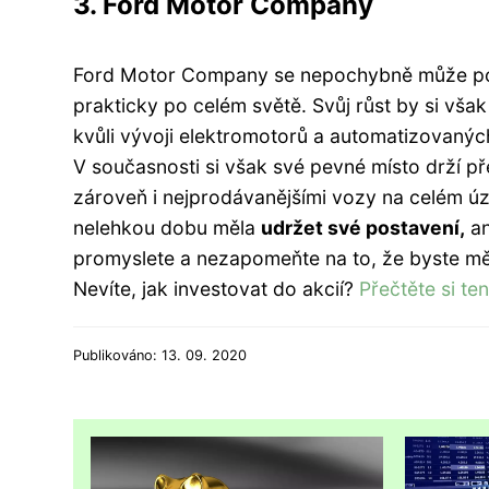
3. Ford Motor Company
Ford Motor Company se nepochybně může p
prakticky po celém světě. Svůj růst by si vša
kvůli vývoji elektromotorů a automatizovaných
V současnosti si však své pevné místo drží pře
zároveň i nejprodávanějšími vozy na celém úz
nelehkou dobu měla
udržet své postavení,
an
promyslete a nezapomeňte na to, že byste měli
Nevíte, jak investovat do akcií?
Přečtěte si te
Publikováno: 13. 09. 2020