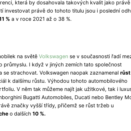
renci, která by dosahovala takových kvalit jako právě
í investovat právě do tohoto titulu jsou i poslední od
11 %
a v roce 2021 až o 38 %.
mobilek na světě
Volkswagen
se v současnosti řadí me
ho průmyslu. I když v jiných zemích tato společnost
ba se strachovat. Volkswagen naopak zaznamenal
růst
ciál k dalšímu růstu. Výhodou tohoto automobilového
tfoliu. V něm tak můžeme najít jak užitkové, tak i luxu
borghini Bugatti Automobiles, Ducati nebo Bentley Mo
vě značky vyšší třídy, přičemž se růst tržeb u
sche
o
dalších
10 %.