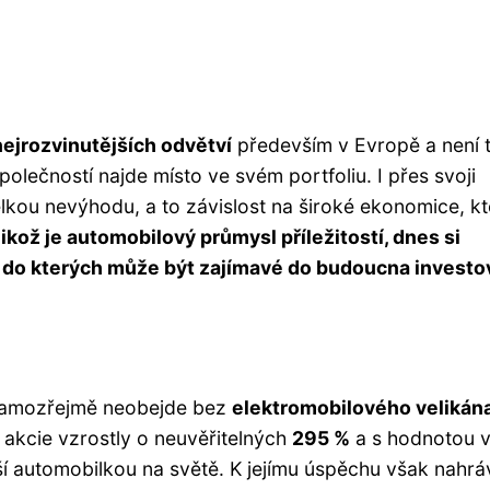
ejrozvinutějších odvětví
především v Evropě a není 
společností najde místo ve svém portfoliu. I přes svoji
lkou nevýhodu, a to závislost na široké ekonomice, kt
likož je automobilový průmysl příležitostí, dnes si
, do kterých může být zajímavé do budoucna investo
 samozřejmě neobejde bez
elektromobilového velikána
 akcie vzrostly o neuvěřitelných
295 %
a s hodnotou v
ší automobilkou na světě. K jejímu úspěchu však nahráv