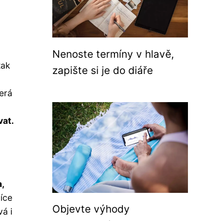
Nenoste termíny v hlavě,
tak
zapište si je do diáře
erá
vat.
,
íce
Objevte výhody
á i