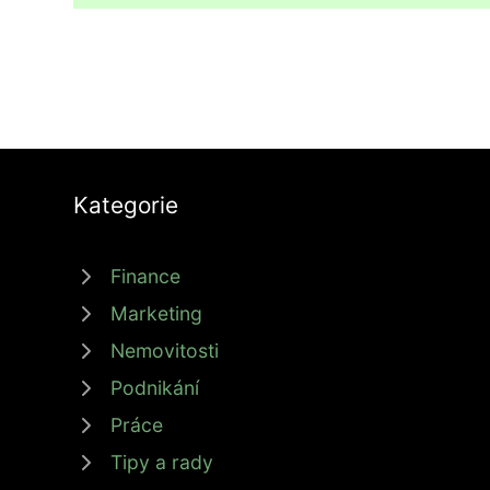
Kategorie
Finance
Marketing
Nemovitosti
Podnikání
Práce
Tipy a rady