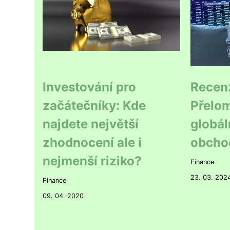
Investování pro
Recen
začátečníky: Kde
Přelom
najdete největší
globál
zhodnocení ale i
obcho
nejmenší riziko?
Finance
23. 03. 202
Finance
09. 04. 2020