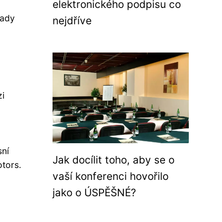
elektronického podpisu co
hady
nejdříve
zi
sní
Jak docílit toho, aby se o
tors.
vaší konferenci hovořilo
jako o ÚSPĚŠNÉ?