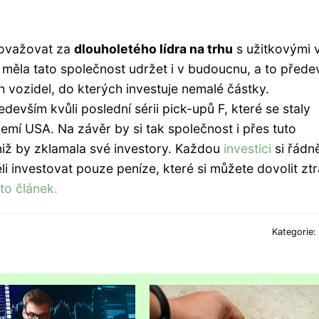
ovažovat za
dlouholetého lídra na trhu
s užitkovými 
k měla tato společnost udržet i v budoucnu, a to přede
 vozidel, do kterých investuje nemalé částky.
devším kvůli poslední sérii pick-upů F, které se staly
emí USA. Na závěr by si tak společnost i přes tuto
iž by zklamala své investory. Každou
investici
si řádn
 investovat pouze peníze, které si můžete dovolit ztra
nto článek.
Kategorie: