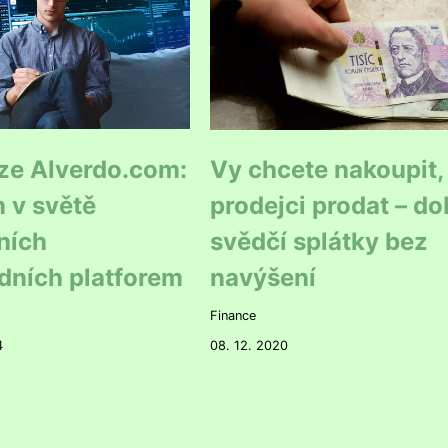
ze Alverdo.com:
Vy chcete nakoupit,
 v světě
prodejci prodat – d
ních
svědčí splátky bez
dních platforem
navýšení
Finance
4
08. 12. 2020