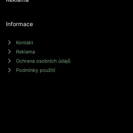
Informace
Kontakt
Reklama
Ochrana osobních údajů
Podmínky použití
© 2026 zdrojprijmu.cz - Magazín Zdroj příjmů nabízí tipy a rady jak
získat příjem online, podnikat nebo investovat. Získejte finanční
svobodu s námi! #zdrojprijmu #finančnísvoboda
Provozovatel: Media Monkey s.r.o., Adresa: Nová Ves 272, 46331