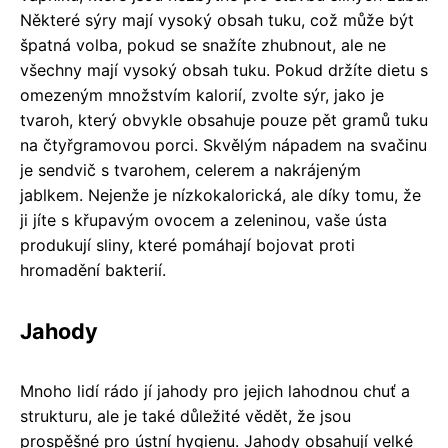
Některé sýry mají vysoký obsah tuku, což může být
špatná volba, pokud se snažíte zhubnout, ale ne
všechny mají vysoký obsah tuku. Pokud držíte dietu s
omezeným množstvím kalorií, zvolte sýr, jako je
tvaroh, který obvykle obsahuje pouze pět gramů tuku
na čtyřgramovou porci. Skvělým nápadem na svačinu
je sendvič s tvarohem, celerem a nakrájeným
jablkem. Nejenže je nízkokalorická, ale díky tomu, že
ji jíte s křupavým ovocem a zeleninou, vaše ústa
produkují sliny, které pomáhají bojovat proti
hromadění bakterií.
Jahody
Mnoho lidí rádo jí jahody pro jejich lahodnou chuť a
strukturu, ale je také důležité vědět, že jsou
prospěšné pro ústní hygienu. Jahody obsahují velké