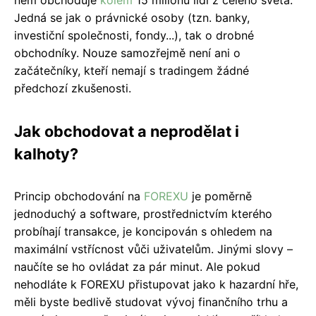
něm obchoduje
kolem
15 milionů lidí z celého světa.
Jedná se jak o právnické osoby (tzn. banky,
investiční společnosti, fondy...), tak o drobné
obchodníky. Nouze samozřejmě není ani o
začátečníky, kteří nemají s tradingem žádné
předchozí zkušenosti.
Jak obchodovat a neprodělat i
kalhoty?
Princip obchodování na
FOREXU
je poměrně
jednoduchý a software, prostřednictvím kterého
probíhají transakce, je koncipován s ohledem na
maximální vstřícnost vůči uživatelům. Jinými slovy –
naučíte se ho ovládat za pár minut. Ale pokud
nehodláte k FOREXU přistupovat jako k hazardní hře,
měli byste bedlivě studovat vývoj finančního trhu a