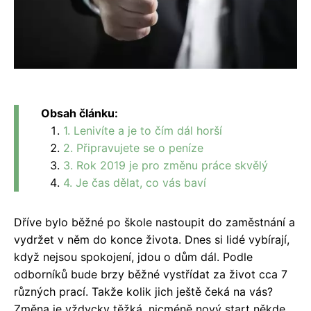
Obsah článku:
1. Lenivíte a je to čím dál horší
2. Připravujete se o peníze
3. Rok 2019 je pro změnu práce skvělý
4. Je čas dělat, co vás baví
Dříve bylo běžné po škole nastoupit do zaměstnání a
vydržet v něm do konce života. Dnes si lidé vybírají,
když nejsou spokojení, jdou o dům dál. Podle
odborníků bude brzy běžné vystřídat za život cca 7
různých prací. Takže kolik jich ještě čeká na vás?
Změna je vždycky těžká, nicméně nový start někde