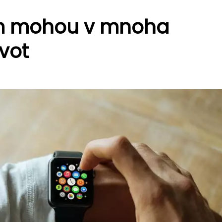
ám mohou v mnoha
ivot