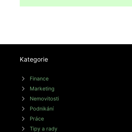
Kategorie
Finance
Marketing
Nemovitosti
Podnikání
Práce
Tipy a rady