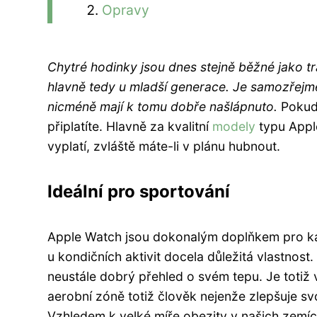
Opravy
Chytré hodinky jsou dnes stejně běžné jako tra
hlavně tedy u mladší generace. Je samozřejmě
nicméně mají k tomu dobře našlápnuto.
Pokud 
připlatíte. Hlavně za kvalitní
modely
typu Appl
vyplatí, zvláště máte-li v plánu hubnout.
Ideální pro sportování
Apple Watch jsou dokonalým doplňkem pro kaž
u kondičních aktivit docela důležitá vlastnost.
neustále dobrý přehled o svém tepu. Je totiž 
aerobní zóně totiž člověk nejenže zlepšuje sv
Vzhledem k velké míře obezity v našich zemíc