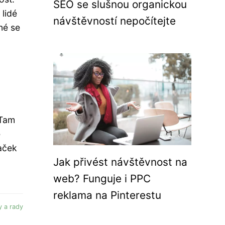
SEO se slušnou organickou
lidé
návštěvností nepočítejte
né se
 Tam
ě
naček
Jak přivést návštěvnost na
web? Funguje i PPC
reklama na Pinterestu
y a rady