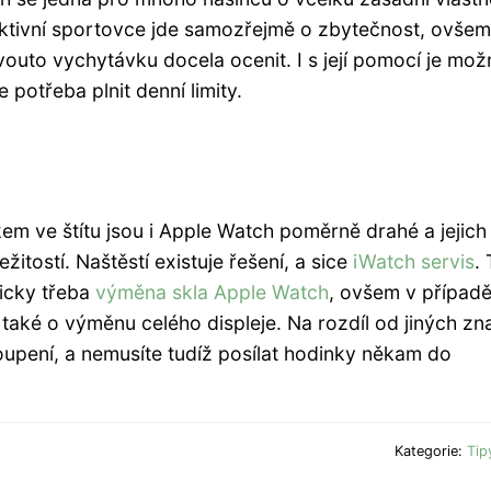
ktivní sportovce jde samozřejmě o zbytečnost, ovšem 
vouto vychytávku docela ocenit. I s její pomocí je mož
 potřeba plnit denní limity.
lkem ve štítu jsou i Apple Watch poměrně drahé a jejich
žitostí. Naštěstí existuje řešení, a sice
iWatch servis
.
picky třeba
výměna skla Apple Watch
, ovšem v případ
u také o výměnu celého displeje. Na rozdíl od jiných z
oupení, a nemusíte tudíž posílat hodinky někam do
Kategorie:
Tip