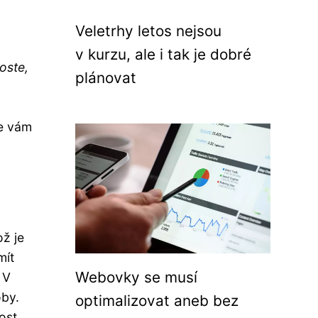
Veletrhy letos nejsou
v kurzu, ale i tak je dobré
oste,
plánovat
e vám
ž je
mít
Webovky se musí
 V
oby.
optimalizovat aneb bez
ost.