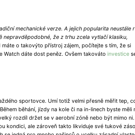
diční mechanické verze. A jejich popularita neustále r
 nepravděpodobné, že z trhu zcela vytlačí klasiku,
máte o takovýto přístroj zájem, počítejte s tím, že si
e Watch dáte dost peněz. Ovšem takováto
investice
s
dého sportovce. Umí totiž velmi přesně měřit tep, co
 Během běhání, jízdy na kole či na in-linech byste měli 
velký rozdíl držet se v aerobní zóně nebo být mimo ni.
ou kondici, ale zároveň takto likviduje své tukové zás
h se jedná pro mnoho našinců o vcelku zásadní vlastn