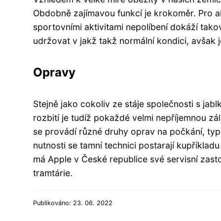
Obdobně zajímavou funkcí je krokoměr. Pro a
sportovními aktivitami nepolíbení dokáží tako
udržovat v jakž takž normální kondici, avšak je
Opravy
Stejně jako cokoliv ze stáje společnosti s jab
rozbití je tudíž pokaždé velmi nepříjemnou zále
se provádí různé druhy oprav na počkání, ty
nutnosti se tamní technici postarají kupříklad
má Apple v České republice své servisní zast
tramtárie.
Publikováno: 23. 06. 2022