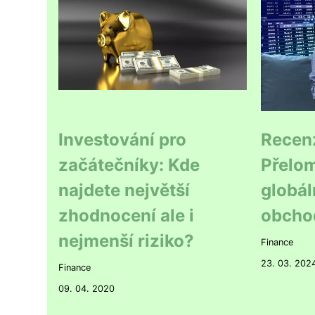
Investování pro
Recen
začátečníky: Kde
Přelom
najdete největší
globál
zhodnocení ale i
obcho
nejmenší riziko?
Finance
23. 03. 202
Finance
09. 04. 2020