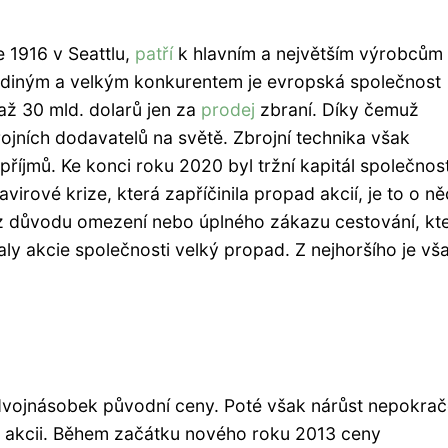
 1916 v Seattlu,
patří
k hlavním a největším výrobcům
 jediným a velkým konkurentem je evropská společnost
až 30 mld. dolarů jen za
prodej
zbraní. Díky čemuž
rojních dodavatelů na světě. Zbrojní technika však
 příjmů. Ke konci roku 2020 byl tržní kapitál společnost
virové krize, která zapříčinila propad akcií, je to o n
z důvodu omezení nebo úplného zákazu cestování, kt
y akcie společnosti velký propad. Z nejhoršího je vša
 dvojnásobek původní ceny. Poté však nárůst nepokrač
 akcii. Během začátku nového roku 2013 ceny