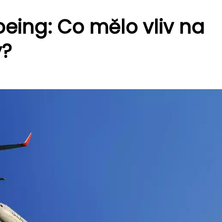
oeing: Co mělo vliv na
y?