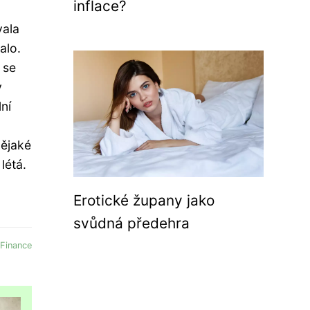
inflace?
vala
alo.
 se
y
ní
nějaké
létá.
Erotické župany jako
svůdná předehra
Finance