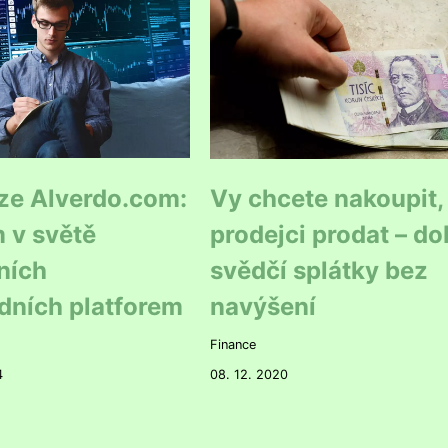
ze Alverdo.com:
Vy chcete nakoupit,
 v světě
prodejci prodat – d
ních
svědčí splátky bez
dních platforem
navýšení
Finance
4
08. 12. 2020