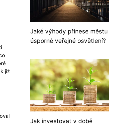
Jaké výhody přinese městu
úsporné veřejné osvětlení?
i
ěco
eré
k již
oval
Jak investovat v době