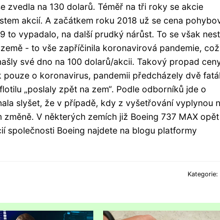
 zvedla na 130 dolarů. Téměř na tři roky se akcie
ůstem akcií. A začátkem roku 2018 už se cena pohybo
 to vypadalo, na další prudký nárůst. To se však nest
 země - to vše zapříčinila koronavirová pandemie, což
ašly své dno na 100 dolarů/akcii. Takový propad cen
pouze o koronavirus, pandemii předcházely dvě fatál
lotilu „poslaly zpět na zem“. Podle odborníků jde o
la slyšet, že v případě, kdy z vyšetřování vyplynou 
 změně. V některých zemích již Boeing 737 MAX opět 
ií společnosti Boeing najdete na blogu platformy
Kategorie: