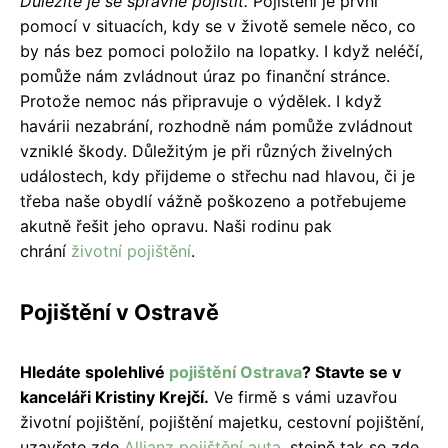
Důležité je se správně pojistit.
Pojištění je první
pomocí v situacích, kdy se v životě semele něco, co
by nás bez pomoci položilo na lopatky. I když neléčí,
pomůže nám zvládnout úraz po finanční stránce.
Protože nemoc nás připravuje o výdělek. I když
havárii nezabrání, rozhodně nám pomůže zvládnout
vzniklé škody. Důležitým je při různých živelných
událostech, kdy přijdeme o střechu nad hlavou, či je
třeba naše obydlí vážně poškozeno a potřebujeme
akutně řešit jeho opravu. Naši rodinu pak
chrání
životní pojištění
.
Pojištění v Ostravě
Hledáte spolehlivé
pojištění Ostrava
? Stavte se v
kanceláři Kristiny Krejčí.
Ve firmě s vámi uzavřou
životní pojištění, pojištění majetku, cestovní pojištění,
uzavřete zde
Allianz pojištění auta
, stejně tak se zde