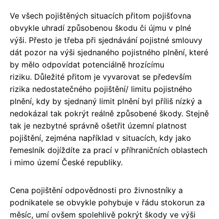
Ve všech pojištěných situacích přitom pojišťovna
obvykle uhradí způsobenou škodu či újmu v plné
výši. Přesto je třeba při sjednávání pojistné smlouvy
dát pozor na výši sjednaného pojistného plnění, které
by mělo odpovídat potenciálně hrozícímu
riziku. Důležité přitom je vyvarovat se především
rizika nedostatečného pojištění/ limitu pojistného
plnění, kdy by sjednaný limit plnění byl příliš nízký a
nedokázal tak pokrýt reálně způsobené škody. Stejně
tak je nezbytné správně ošetřit územní platnost
pojištění, zejména například v situacích, kdy jako
řemeslník dojíždíte za prací v příhraničních oblastech
i mimo území České republiky.
Cena pojištění odpovědnosti pro živnostníky a
podnikatele se obvykle pohybuje v řádu stokorun za
měsíc, umí ovšem spolehlivě pokrýt škody ve výši