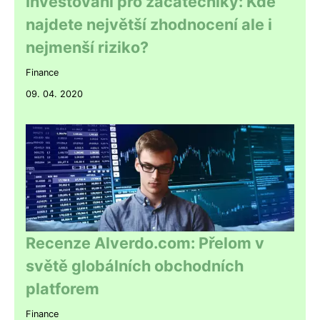
Investování pro začátečníky: Kde
najdete největší zhodnocení ale i
nejmenší riziko?
Finance
09. 04. 2020
Recenze Alverdo.com: Přelom v
světě globálních obchodních
platforem
Finance