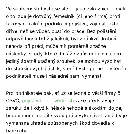
Ve skutečnosti byste se ale — jako zákazníci — měli
o to, zda je dotyčný řemeslník (či jeho firma) proti
takovým rizikům podnikání pojištěn, zajímat ještě
dříve, než se vůbec pustí do práce. Bez pojištění
odpovědnosti totiž jakákoli, byť zdánlivě drobná
nehoda při práci, může mít poměrně značné
následky. Škody, které dokáže způsobit i jen jeden
jediný špatně utažený šroubek, se mohou vyšplhat
do statisícových částek, které byste po nepojištěném
podnikateli museli následně sami vymáhat.
Pro podnikatele pak, ať už se jedná o větší firmy či
OSVČ,
pojištění odpovědnosti
zase představuje
záruku, že i když k nějaké nehodě a škodám dojde,
budou moci i nadále svou práci vykonávat, aniž by je
vymáhaná úhrada způsobených škod dovedla k
bankrotu.