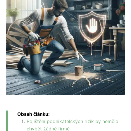
Obsah článku:
Pojištění podnikatelských rizik by nemělo
chybět žádné firmě