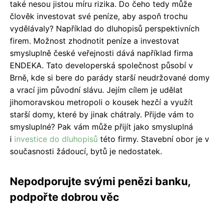
také nesou jistou míru rizika. Do čeho tedy může
člověk investovat své peníze, aby aspoň trochu
vydělávaly? Například do dluhopisů perspektivních
firem. Možnost zhodnotit peníze a investovat
smysluplně české veřejnosti dává například firma
ENDEKA. Tato developerská společnost působí v
Brně, kde si bere do parády starší neudržované domy
a vrací jim původní slávu. Jejím cílem je udělat
jihomoravskou metropoli o kousek hezčí a využít
starší domy, které by jinak chátraly. Přijde vám to
smysluplné? Pak vám může přijít jako smysluplná
i
investice do dluhopisů
této firmy. Stavební obor je v
současnosti žádoucí, bytů je nedostatek.
Nepodporujte svými penězi banku,
podpořte dobrou věc