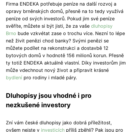
Firma ENDEKA potřebuje peníze na další rozvoj a
opravy brněnských domů, přesně na to tedy využívá
peníze od svých investorů. Pokud jim své peníze
svěříte, můžete si být jisti, že za vaše
dluhopisy
Brno
bude vzkvétat zase o trochu více. Nezní to lépe
než živit penězi chod banky? Svými penězi se
můžete podílet na rekonstrukci a dostavbě 12
bytových domů v hodnotě 156 milionů korun. Přesně
ty totiž ENDEKA aktuálně vlastní. Díky investorům jim
může vdechnout nový život a připravit krásné
bydlení
pro rodiny i mladé páry.
Dluhopisy jsou vhodné i pro
nezkušené investory
Zní vám české dluhopisy jako dobrá příležitost,
ovšem nejste v
investicích
příliš zběhlí? Pak jsou pro