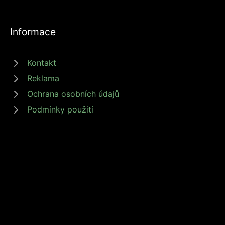
Informace
Kontakt
Reklama
Ochrana osobních údajů
Podmínky použití
© 2026 zdrojprijmu.cz - Magazín Zdroj příjmů nabízí tipy a rady jak
získat příjem online, podnikat nebo investovat. Získejte finanční
svobodu s námi! #zdrojprijmu #finančnísvoboda
Provozovatel: Media Monkey s.r.o., Adresa: Nová Ves 272, 46331
Nová Ves, IČ: 6087183, DIČ: CZ6087183