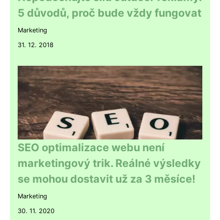
5 důvodů, proč bude vždy fungovat
Marketing
31. 12. 2018
SEO optimalizace webu není
marketingový trik. Reálné výsledky
se mohou dostavit už za 3 měsíce!
Marketing
30. 11. 2020