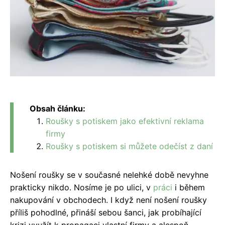
Obsah článku:
Roušky s potiskem jako efektivní reklama
firmy
Roušky s potiskem si můžete odečíst z daní
Nošení roušky se v současné nelehké době nevyhne
prakticky nikdo. Nosíme je po ulici, v
práci
i během
nakupování v obchodech. I když není nošení roušky
příliš pohodlné, přináší sebou šanci, jak probíhající
krizi využít k propagaci vlastní firmy a alespoň