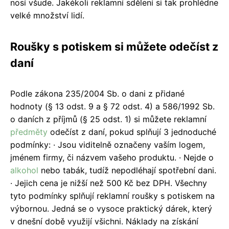
nosí všude. Jakékoli reklamní sdělení si tak prohlédne
velké množství lidí.
Roušky s potiskem si můžete odečíst z
daní
Podle zákona 235/2004 Sb. o dani z přidané
hodnoty (§ 13 odst. 9 a § 72 odst. 4) a 586/1992 Sb.
o daních z příjmů (§ 25 odst. 1) si můžete reklamní
předměty
odečíst z daní, pokud splňují 3 jednoduché
podmínky: · Jsou viditelně označeny vaším logem,
jménem firmy, či názvem vašeho produktu. · Nejde o
alkohol
nebo tabák, tudíž nepodléhají spotřební dani.
· Jejich cena je nižší než 500 Kč bez DPH. Všechny
tyto podmínky splňují reklamní roušky s potiskem na
výbornou. Jedná se o vysoce praktický dárek, který
v dnešní době využijí všichni. Náklady na získání