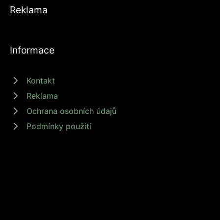
Reklama
Informace
Kontakt
Reklama
Ochrana osobních údajů
Podmínky použití
© 2026 zdrojprijmu.cz - Magazín Zdroj příjmů nabízí tipy a rady jak
získat příjem online, podnikat nebo investovat. Získejte finanční
svobodu s námi! #zdrojprijmu #finančnísvoboda