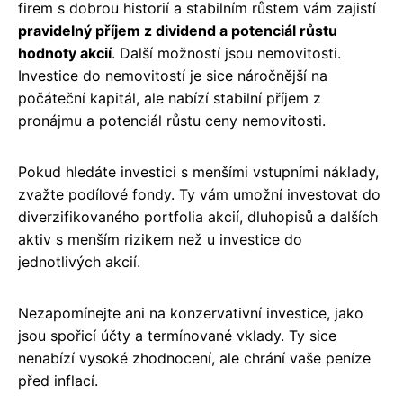
firem s dobrou historií a stabilním růstem vám zajistí
pravidelný příjem z dividend a potenciál růstu
hodnoty akcií
. Další možností jsou nemovitosti.
Investice do nemovitostí je sice náročnější na
počáteční kapitál, ale nabízí stabilní příjem z
pronájmu a potenciál růstu ceny nemovitosti.
Pokud hledáte investici s menšími vstupními náklady,
zvažte podílové fondy. Ty vám umožní investovat do
diverzifikovaného portfolia akcií, dluhopisů a dalších
aktiv s menším rizikem než u investice do
jednotlivých akcií.
Nezapomínejte ani na konzervativní investice, jako
jsou spořicí účty a termínované vklady. Ty sice
nenabízí vysoké zhodnocení, ale chrání vaše peníze
před inflací.