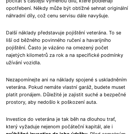
počítat s častější výměnou dílů, které podléhají
opotřebení. Někdy může být obtížné sehnat originální
náhradní díly, což cenu servisu dále navyšuje.
Další náklady představuje pojištění veterána. To se
liší od běžného povinného ručení a havarijního
pojištění. Často je vázáno na omezený počet
najetých kilometrů za rok a na specifické podmínky
užívání vozidla.
Nezapomínejte ani na náklady spojené s uskladněním
veterána. Pokud nemáte vlastní garáž, budete muset
platit pronájem. Důležité je zajistit suché a bezpečné
prostory, aby nedošlo k poškození auta.
Investice do veterána je tak běh na dlouhou trať,
který vyžaduje nejenom počáteční kapitál, ale i
průběžné investice do jeho údržby
. Před samotným