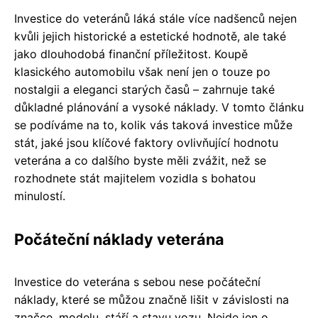
Investice do veteránů láká stále více nadšenců nejen
kvůli jejich historické a estetické hodnotě, ale také
jako dlouhodobá finanční příležitost. Koupě
klasického automobilu však není jen o touze po
nostalgii a eleganci starých časů – zahrnuje také
důkladné plánování a vysoké náklady. V tomto článku
se podíváme na to, kolik vás taková investice může
stát, jaké jsou klíčové faktory ovlivňující hodnotu
veterána a co dalšího byste měli zvážit, než se
rozhodnete stát majitelem vozidla s bohatou
minulostí.
Počáteční náklady veterána
Investice do veterána s sebou nese počáteční
náklady, které se můžou značně lišit v závislosti na
značce, modelu, stáří a stavu vozu. Nejde jen o