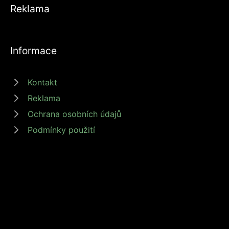
Reklama
Informace
Kontakt
Reklama
Ochrana osobních údajů
Podmínky použití
© 2026 zdrojprijmu.cz - Magazín Zdroj příjmů nabízí tipy a rady jak
získat příjem online, podnikat nebo investovat. Získejte finanční
svobodu s námi! #zdrojprijmu #finančnísvoboda