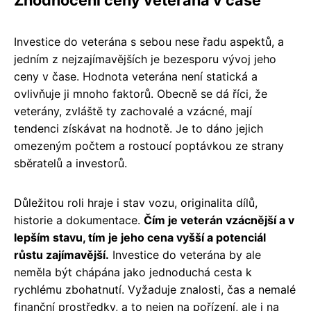
Investice do veterána s sebou nese řadu aspektů, a
jedním z nejzajímavějších je bezesporu vývoj jeho
ceny v čase. Hodnota veterána není statická a
ovlivňuje ji mnoho faktorů. Obecně se dá říci, že
veterány, zvláště ty zachovalé a vzácné, mají
tendenci získávat na hodnotě. Je to dáno jejich
omezeným počtem a rostoucí poptávkou ze strany
sběratelů a investorů.
Důležitou roli hraje i stav vozu, originalita dílů,
historie a dokumentace.
Čím je veterán vzácnější a v
lepším stavu, tím je jeho cena vyšší a potenciál
růstu zajímavější.
Investice do veterána by ale
neměla být chápána jako jednoduchá cesta k
rychlému zbohatnutí. Vyžaduje znalosti, čas a nemalé
finanční prostředky, a to nejen na pořízení, ale i na