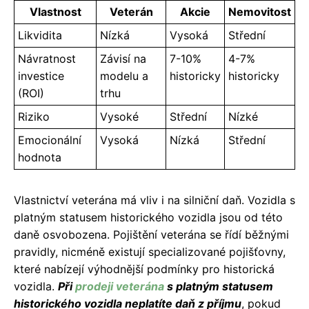
Vlastnost
Veterán
Akcie
Nemovitost
Likvidita
Nízká
Vysoká
Střední
Návratnost
Závisí na
7-10%
4-7%
investice
modelu a
historicky
historicky
(ROI)
trhu
Riziko
Vysoké
Střední
Nízké
Emocionální
Vysoká
Nízká
Střední
hodnota
Vlastnictví veterána má vliv i na silniční daň. Vozidla s
platným statusem historického vozidla jsou od této
daně osvobozena. Pojištění veterána se řídí běžnými
pravidly, nicméně existují specializované pojišťovny,
které nabízejí výhodnější podmínky pro historická
vozidla.
Při
prodeji veterána
s platným statusem
historického vozidla neplatíte daň z příjmu
, pokud