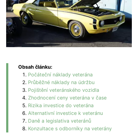
Obsah článku:
Počáteční náklady veterána
Průběžné náklady na údržbu
Pojištění veteránského vozidla
Zhodnocení ceny veterána v čase
Rizika investice do veterána
Alternativní investice k veteránu
Daně a legislativa veteránů
Konzultace s odborníky na veterány