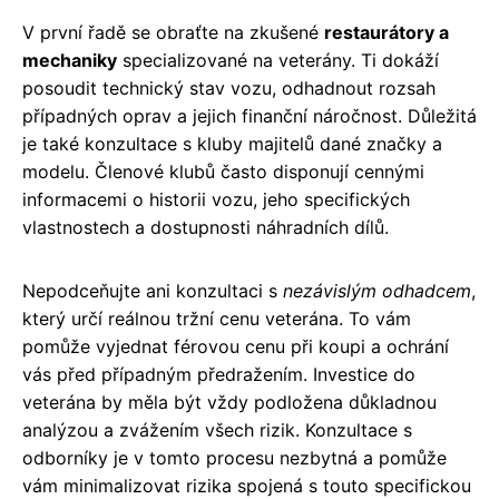
V první řadě se obraťte na zkušené
restaurátory a
mechaniky
specializované na veterány. Ti dokáží
posoudit technický stav vozu, odhadnout rozsah
případných oprav a jejich finanční náročnost. Důležitá
je také konzultace s kluby majitelů dané značky a
modelu. Členové klubů často disponují cennými
informacemi o historii vozu, jeho specifických
vlastnostech a dostupnosti náhradních dílů.
Nepodceňujte ani konzultaci s
nezávislým odhadcem
,
který určí reálnou tržní cenu veterána. To vám
pomůže vyjednat férovou cenu při koupi a ochrání
vás před případným předražením. Investice do
veterána by měla být vždy podložena důkladnou
analýzou a zvážením všech rizik. Konzultace s
odborníky je v tomto procesu nezbytná a pomůže
vám minimalizovat rizika spojená s touto specifickou