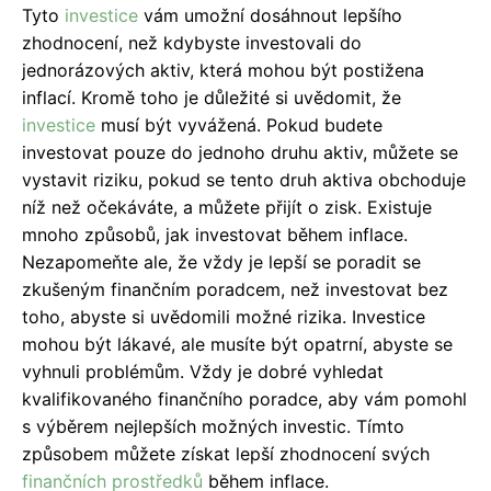
Tyto
investice
vám umožní dosáhnout lepšího
zhodnocení, než kdybyste investovali do
jednorázových aktiv, která mohou být postižena
inflací. Kromě toho je důležité si uvědomit, že
investice
musí být vyvážená. Pokud budete
investovat pouze do jednoho druhu aktiv, můžete se
vystavit riziku, pokud se tento druh aktiva obchoduje
níž než očekáváte, a můžete přijít o zisk. Existuje
mnoho způsobů, jak investovat během inflace.
Nezapomeňte ale, že vždy je lepší se poradit se
zkušeným finančním poradcem, než investovat bez
toho, abyste si uvědomili možné rizika. Investice
mohou být lákavé, ale musíte být opatrní, abyste se
vyhnuli problémům. Vždy je dobré vyhledat
kvalifikovaného finančního poradce, aby vám pomohl
s výběrem nejlepších možných investic. Tímto
způsobem můžete získat lepší zhodnocení svých
finančních prostředků
během inflace.