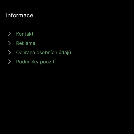
Informace
Kontakt
Reklama
Ochrana osobních údajů
Podmínky použití
© 2026 zdrojprijmu.cz - Magazín Zdroj příjmů nabízí tipy a rady jak
získat příjem online, podnikat nebo investovat. Získejte finanční
svobodu s námi! #zdrojprijmu #finančnísvoboda
Provozovatel: Media Monkey s.r.o., Adresa: Nová Ves 272, 46331
Nová Ves, IČ: 6087183, DIČ: CZ6087183