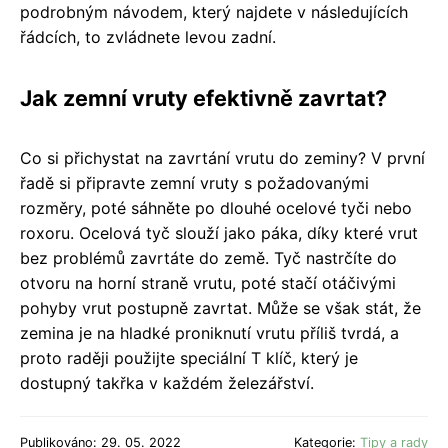
podrobným návodem, který najdete v následujících
řádcích, to zvládnete levou zadní.
Jak zemní vruty efektivně zavrtat?
Co si přichystat na zavrtání vrutu do zeminy? V první
řadě si připravte zemní vruty s požadovanými
rozměry, poté sáhněte po dlouhé ocelové tyči nebo
roxoru. Ocelová tyč slouží jako páka, díky které vrut
bez problémů zavrtáte do země. Tyč nastrčíte do
otvoru na horní straně vrutu, poté stačí otáčivými
pohyby vrut postupně zavrtat. Může se však stát, že
zemina je na hladké proniknutí vrutu příliš tvrdá, a
proto raději použijte speciální T klíč, který je
dostupný takřka v každém železářství.
Publikováno: 29. 05. 2022
Kategorie:
Tipy a rady