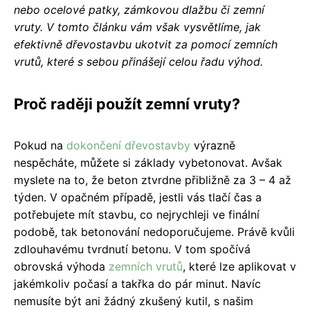
nebo ocelové patky, zámkovou dlažbu či zemní
vruty. V tomto článku vám však vysvětlíme, jak
efektivně dřevostavbu ukotvit za pomocí zemních
vrutů, které s sebou přinášejí celou řadu výhod.
Proč raději použít zemní vruty?
Pokud na
dokončení
dřevostavby
výrazně
nespěcháte, můžete si základy vybetonovat. Avšak
myslete na to, že beton ztvrdne přibližně za 3 – 4 až
týden. V opačném případě, jestli vás tlačí čas a
potřebujete mít stavbu, co nejrychleji ve finální
podobě, tak betonování nedoporučujeme. Právě kvůli
zdlouhavému tvrdnutí betonu. V tom spočívá
obrovská výhoda
zemních vrutů
, které lze aplikovat v
jakémkoliv počasí a takřka do pár minut. Navíc
nemusíte být ani žádný zkušený kutil, s našim