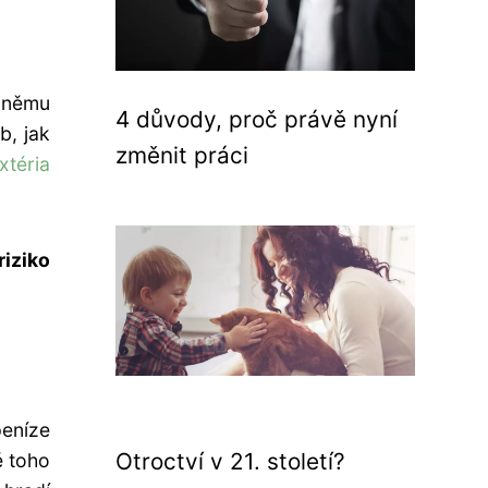
k němu
4 důvody, proč právě nyní
b, jak
změnit práci
xtéria
riziko
peníze
Otroctví v 21. století?
ě toho