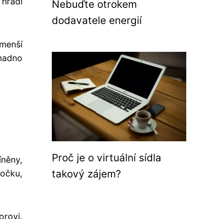
 hradí
Nebuďte otrokem
dodavatele energií
,menší
snadno
Proč je o virtuální sídla
íněny,
takový zájem?
bočku,
rovi.