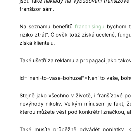
jsou také
náklady na vybudování franšízov
franšízor sám.
Na seznamu benefitů
franchisingu
bychom tak
riziko ztrát”. Člověk totiž získá ucelené, fu
získá klientelu.
Také ušetří za reklamu a propagaci jako takov
id="neni-to-vase-bohuzel">Není to vaše, boh
Stejně jako všechno v životě, i franšízové p
nevýhody nikoliv. Velkým mínusem je fakt, 
kterou můžete vést pod konkrétní značkou, al
Také musíte průběžně odvádět poplatky, k