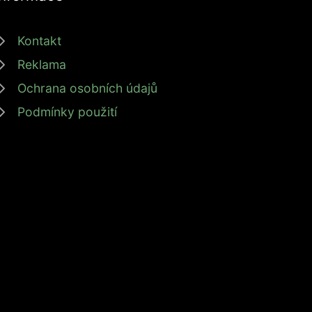
Kontakt
Reklama
Ochrana osobních údajů
Podmínky použití
inanční svobodu s námi! #zdrojprijmu #finančnísvoboda
, DIČ: CZ6087183