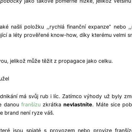
é pobočky
jako takové poměrně nízké, jelikož většinu
é našli položku ,,rychlá finanční expanze” nebo ,
ngující a léty prověřené know-how, díky kterému velmi 
ou, jelikož může těžit z propagace jako celku.
užel
odnikání má svůj rub i líc. Zatímco výhody už byly zm
že danou
franšízu
zkrátka
nevlastníte
. Máte sice po
e brand není ryze váš.
teré jsou spjaté s provozem nebo provize franšízo