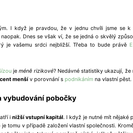
ým. I když je pravdou, že v jednu chvíli jsme se 
o naopak. Dnes se však ví, že se jedná o skvělý způso
erý je vašemu srdci nejbližší. Třeba to bude právě
E
šízou
je
méně rizikové
? Nedávné statistiky ukazují, že
ocent menší
v porovnání s
podnikáním
na vlastní pěst.
 na vybudování pobočky
tří i
nižší vstupní kapitál
. I když je nutné mít nějaké 
 je tomu v případě založení vlastní společnosti. Krom