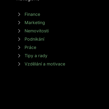
Finance
Marketing
Nemovitosti
Podnikání
Práce
Tipy a rady
Vzdělání a motivace
© 2026 zdrojprijmu.cz - Magazín Zdroj příjmů nabízí 
Provozovatel: M