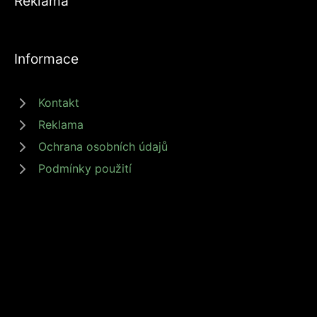
Reklama
Informace
Kontakt
Reklama
Ochrana osobních údajů
Podmínky použití
© 2026 zdrojprijmu.cz - Magazín Zdroj příjmů nabízí tipy a rady jak
získat příjem online, podnikat nebo investovat. Získejte finanční
svobodu s námi! #zdrojprijmu #finančnísvoboda
Provozovatel: Media Monkey s.r.o., Adresa: Nová Ves 272, 46331