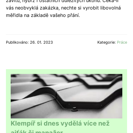
závitů, nýbrž i ostatních důležitých úkonů. Čeká-li
vás neobvyklá zakázka, nechte si vyrobit libovolná
měřidla na základě vašeho přání.
Publikováno: 26. 01. 2023
Kategorie:
Práce
Klempíř si dnes vydělá více než
ajťák či manažer