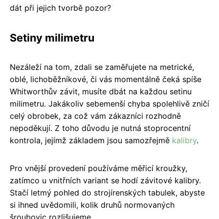
dát při jejich tvorbě pozor?
Setiny milimetru
Nezáleží na tom, zdali se zaměřujete na metrické,
oblé, lichoběžníkové, či vás momentálně čeká spíše
Whitworthův závit, musíte dbát na každou setinu
milimetru. Jakákoliv sebemenší chyba spolehlivě zničí
celý obrobek, za což vám zákazníci rozhodně
nepoděkují. Z toho důvodu je nutná stoprocentní
kontrola, jejímž základem jsou samozřejmě
kalibry
.
Pro vnější provedení používáme měřicí kroužky,
zatímco u vnitřních variant se hodí závitové kalibry.
Stačí letmý pohled do strojírenských tabulek, abyste
si ihned uvědomili, kolik druhů normovaných
šroubovic rozlišujeme.