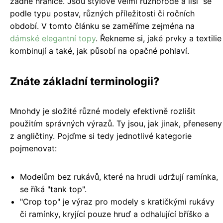
žádné hranice. Jsou stylově velmi různorodé a liší se
podle typu postav, různých příležitosti či ročních
období. V tomto článku se zaměříme zejména na
dámské elegantní topy
. Řekneme si, jaké prvky a textilie
kombinují a také, jak působí na opačné pohlaví.
Znáte základní terminologii?
Mnohdy je složité různé modely efektivně rozlišit
použitím správných výrazů. Ty jsou, jak jinak, přeneseny
z angličtiny. Pojďme si tedy jednotlivé kategorie
pojmenovat:
Modelům bez rukávů, které na hrudi udržují ramínka,
se říká "tank top".
"Crop top" je výraz pro modely s kratičkými rukávy
či ramínky, kryjící pouze hruď a odhalující bříško a