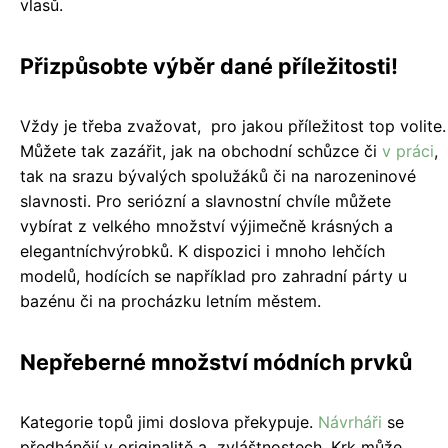
vlasů.
Přizpůsobte výběr dané příležitosti!
Vždy je třeba zvažovat, pro jakou příležitost top volite.
Můžete tak zazářit, jak na obchodní schůzce či
v práci
,
tak na srazu bývalých spolužáků či na narozeninové
slavnosti. Pro seriózní a slavnostní chvíle můžete
vybírat z velkého množství výjimečně krásných a
elegantníchvýrobků. K dispozici i mnoho lehčích
modelů, hodících se například pro zahradní párty u
bazénu či na procházku letním městem.
Nepřeberné množství módních prvků
Kategorie topů jimi doslova překypuje.
Návrháři
se
předhánějí v originalitě a zvláštnostech. Krk může