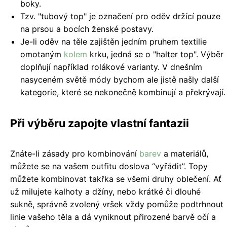
boky.
Tzv. "tubový top" je označení pro oděv držící pouze
na prsou a bocích ženské postavy.
Je-li oděv na těle zajištěn jedním pruhem textilie
omotaným
kolem
krku, jedná se o "halter top". Výběr
doplňují například rolákové varianty. V dnešním
nasyceném světě módy bychom ale jistě našly další
kategorie, které se nekonečně kombinují a překrývají.
Při výběru zapojte vlastní fantazii
Znáte-li zásady pro kombinování
barev
a materiálů,
můžete se na vašem outfitu doslova “vyřádit”. Topy
můžete kombinovat takřka se všemi druhy oblečení. Ať
už milujete kalhoty a džíny, nebo krátké či dlouhé
sukně, správně zvolený vršek vždy pomůže podtrhnout
linie vašeho těla a dá vyniknout přirozené barvě očí a