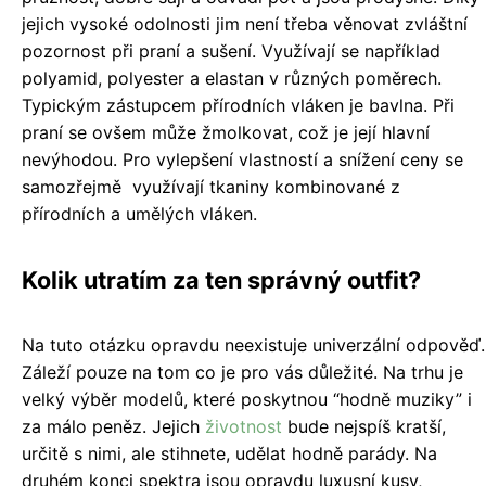
jejich vysoké odolnosti jim není třeba věnovat zvláštní
pozornost při praní a sušení. Využívají se například
polyamid, polyester a elastan v různých poměrech.
Typickým zástupcem přírodních vláken je bavlna. Při
praní se ovšem může žmolkovat, což je její hlavní
nevýhodou. Pro vylepšení vlastností a snížení ceny se
samozřejmě využívají tkaniny kombinované z
přírodních a umělých vláken.
Kolik utratím za ten správný outfit?
Na tuto otázku opravdu neexistuje univerzální odpověď.
Záleží pouze na tom co je pro vás důležité. Na trhu je
velký výběr modelů, které poskytnou “hodně muziky” i
za málo peněz. Jejich
životnost
bude nejspíš kratší,
určitě s nimi, ale stihnete, udělat hodně parády. Na
druhém konci spektra jsou opravdu luxusní kusy,