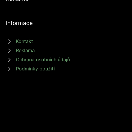
Informace
Kontakt
Reklama
Ochrana osobních údajů
Podmínky použití
© 2026 zdrojprijmu.cz - Magazín Zdroj příjmů nabízí tipy a rady jak
získat příjem online, podnikat nebo investovat. Získejte finanční
svobodu s námi! #zdrojprijmu #finančnísvoboda
Provozovatel: Media Monkey s.r.o., Adresa: Nová Ves 272, 46331