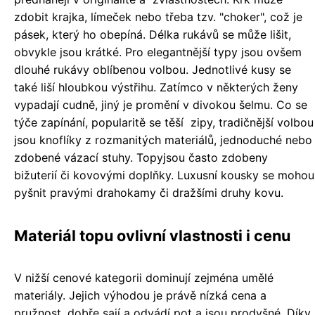
zdobit krajka, límeček nebo třeba tzv. "choker", což je
pásek, který ho obepíná. Délka rukávů se může lišit,
obvykle jsou krátké. Pro elegantnější typy jsou ovšem
dlouhé rukávy oblíbenou volbou. Jednotlivé kusy se
také liší hloubkou výstřihu. Zatímco v některých ženy
vypadají cudně, jiný je promění v divokou šelmu. Co se
týče zapínání, popularitě se těší zipy, tradičnější volbou
jsou knoflíky z rozmanitých materiálů, jednoduché nebo
zdobené vázací stuhy. Topyjsou často zdobeny
bižuterií či kovovými doplňky. Luxusní kousky se mohou
pyšnit pravými drahokamy či dražšími druhy kovu.
Materiál topu ovlivní vlastnosti i cenu
V nižší cenové kategorii dominují zejména umělé
materiály. Jejich výhodou je právě nízká cena a
pružnost, dobře sají a odvádí pot a jsou prodyšné. Díky