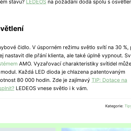
tném stavu?
LEDEOS
na požádání dodá spolu s osvětlen
větlení
ybové čidlo. V úsporném režimu světlo svítí na 30 %,
j nastavit dle přání klienta, ale také úplně vypnout. Sví
ystémem
AMO. Vyzařovací charakteristiky svítidel můž
D modul. Každá LED dioda je chlazena patentovaným
tnost 80 000 hodin. Zde je zajímavý
TIP: Dotace na
plnit?
LEDEOS vnese světlo i k vám.
Kategorie:
Tip