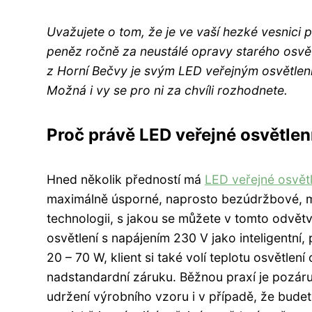
Uvažujete o tom, že je ve vaší hezké vesnici 
peněz ročně za neustálé opravy starého osvět
z Horní Bečvy je svým LED veřejným osvětlením 
Možná i vy se pro ni za chvíli rozhodnete.
Proč právě LED veřejné osvětlen
Hned několik předností má
LED veřejné osvětl
maximálně úsporné, naprosto bezúdržbové, má
technologii, s jakou se můžete v tomto odvět
osvětlení s napájením 230 V jako inteligentn
20 – 70 W, klient si také volí teplotu osvětlení
nadstandardní záruku. Běžnou praxí je pozáručn
udržení výrobního vzoru i v případě, že budet