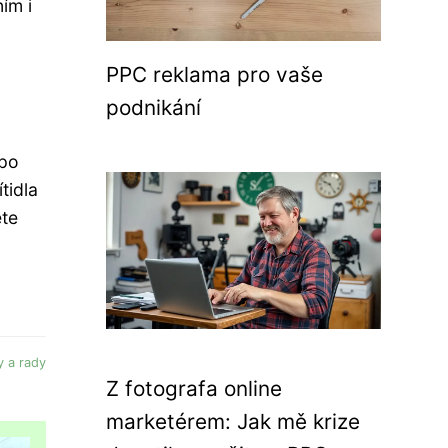
ím i
PPC reklama pro vaše
podnikání
 po
tidla
ete
y a rady
Z fotografa online
marketérem: Jak mě krize