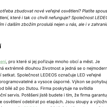
potřeba zbudovat nové veřejné osvětlení? Platíte spou
lení, které i tak co chvíli nefunguje? Společnost LED
i dalším zbožím proslulá nejen u nás, ale i v zahranič
í
ení
, pro které si jej pořizuje mnoho obcí a měst. Je
 extrémně dlouhou životnost a jedná se o nejmodern
ví setkat. Společnost LEDEOS označuje LED veřejné
í, programovatelné a vysoce úsporné. Výkon se pohybu
 od bílé až po žlutou. Firma poskytuje na svítidla
í servis. Potěšeni jistě budete i tím, že firma garantu
e osvětlení odebírat po etapách. Jsou sloupy a výložn