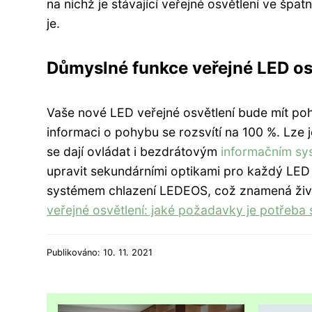
na nichž je stávající veřejné osvětlení ve špa
je.
Důmyslné funkce veřejné LED os
Vaše nové LED veřejné osvětlení bude mít poh
informaci o pohybu se rozsvítí na 100 %. Lze je
se dají ovládat i bezdrátovým
informačním s
upravit sekundárními optikami pro každý LE
systémem chlazení LEDEOS, což znamená živo
veřejné osvětlení: jaké požadavky je potřeba s
Publikováno: 10. 11. 2021