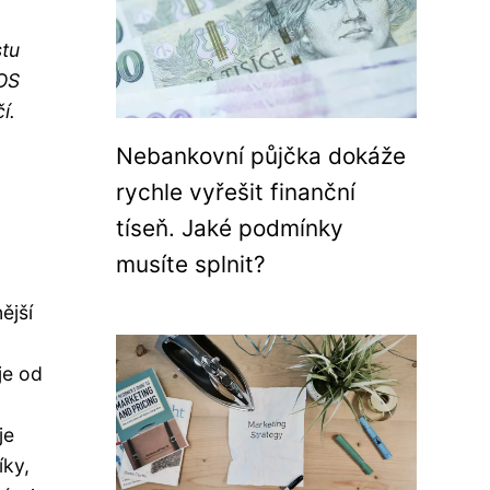
stu
EOS
í.
Nebankovní půjčka dokáže
rychle vyřešit finanční
tíseň. Jaké podmínky
musíte splnit?
ější
je od
je
íky,