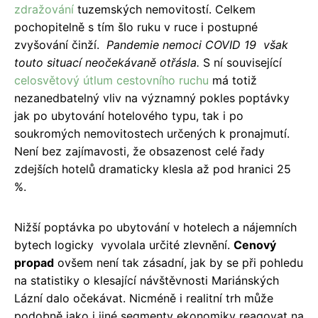
zdražování
tuzemských nemovitostí. Celkem
pochopitelně s tím šlo ruku v ruce i postupné
zvyšování činží.
Pandemie nemoci COVID 19 však
touto situací neočekávaně otřásla.
S ní související
celosvětový útlum cestovního ruchu
má totiž
nezanedbatelný vliv na významný pokles poptávky
jak po ubytování hotelového typu, tak i po
soukromých nemovitostech určených k pronajmutí.
Není bez zajímavosti, že obsazenost celé řady
zdejších hotelů dramaticky klesla až pod hranici 25
%.
Nižší poptávka po ubytování v hotelech a nájemních
bytech logicky vyvolala určité zlevnění.
Cenový
propad
ovšem není tak zásadní, jak by se při pohledu
na statistiky o klesající návštěvnosti Mariánských
Lázní dalo očekávat. Nicméně i realitní trh může
podobně jako i jiné segmenty ekonomiky reagovat na