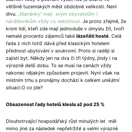
většině tuzemských měst obdobné velikosti. Není
divu.
„Mariánky“ mají svým obyvatelům i
návštěvníkům vždy co nabídnout.
Je proto zřejmé, že
krom lidí, kteří zde mají jednoduše v úmyslu žít, tvoří
nemalé procento zájemců také
lázeňští hosté
. Celá
řada z nich totiž dává před klasickým hotelem
přednost ubytování v soukromí. Proto si raději si
zajistí byt. Někdy jen na dva či tři týdny, jindy i na
výrazně delší dobu. To se musí na cenách vždy
nakonec nějakým způsobem projevit. Nyní však na
místním trhu s pronájmy dochází k
celkem unikátní
situaci
.O co jde?
Obsazenost řady hotelů klesla až pod 25 %
Dlouhotrvající hospodářský růst minulých let měl
mimo jiné za následek nepřetržité a velmi výrazné