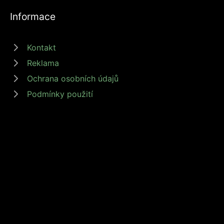
Informace
Kontakt
Reklama
Ochrana osobních údajů
Podmínky použití
© 2026 zdrojprijmu.cz - Magazín Zdroj příjmů nabízí tipy a rady jak
získat příjem online, podnikat nebo investovat. Získejte finanční
svobodu s námi! #zdrojprijmu #finančnísvoboda
Provozovatel: Media Monkey s.r.o., Adresa: Nová Ves 272, 46331
Nová Ves, IČ: 6087183, DIČ: CZ6087183