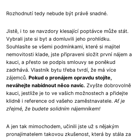
Rozhodnutí tedy nebude být právě snadné.
Jistě, i to se navzdory klesající poptávce může stát.
Vybrali jste si byt a domluvili jeho prohlídku.
Souhlasíte se všemi podmínkami, které si majitel
nemovitosti klade, jste připraveni složit první nájem a
kauci, a přesto se podpis smlouvy se poněkud
zadrhává. Vlastník bytu třeba tvrdí, že má více
zájemců.
Pokud o pronájem opravdu stojíte,
neváhejte nabídnout něco navíc.
Zvyšte dobrovolně
kauci, jestliže je to ve vašich možnostech a přidejte
klidně i reference od vašeho zaměstnavatele.
Ať je
zřejmé, že budete solidním nájemníkem!
A jen tak mimochodem, učinili jste už s nějakým
pronajímatelem takovou zkušenost, která by stála za