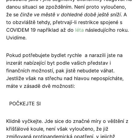
danou situaci se zpožděním. Není proto vyloučeno,
že se
činže ve městě v dohledné době ještě sníží
. A
to obzvláště tehdy, přetrvají-li restrikce spojené s
COVIDEM 19 například až do
léta
následujícího roku.
Uvidíme.
Pokud potřebujete bydlet rychle a narazili jste na
inzerát nabízející byt podle vašich představ i
finančních možností, pak jistě nebudete váhat.
Jestliže však na střechu nad hlavou nepospícháte,
máte v zásadě dvě možnosti:
POČKEJTE SI
Klidně vyčkejte. Jde sice do značné míry o věštění z
křišťálové koule, není však vyloučeno, že již
zmiňovaná protipandemická opatření, v jejichž