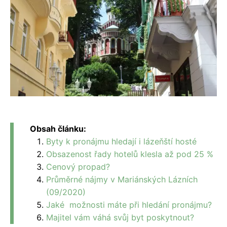
Obsah článku:
Byty k pronájmu hledají i lázeňští hosté
Obsazenost řady hotelů klesla až pod 25 %
Cenový propad?
Průměrné nájmy v Mariánských Lázních
(09/2020)
Jaké možnosti máte při hledání pronájmu?
Majitel vám váhá svůj byt poskytnout?