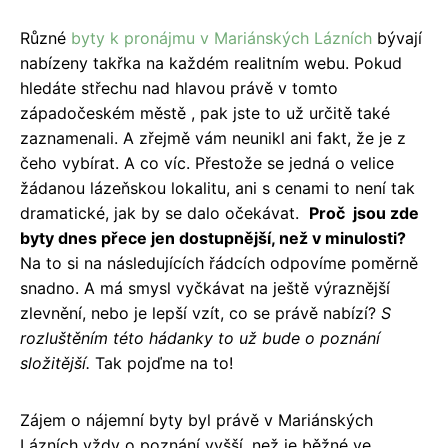
Různé
byty k pronájmu v Mariánských Lázních
bývají
nabízeny takřka na každém realitním webu. Pokud
hledáte střechu nad hlavou právě v tomto
západočeském městě , pak jste to už určitě také
zaznamenali. A zřejmě vám neunikl ani fakt, že je z
čeho vybírat. A co víc. Přestože se jedná o velice
žádanou lázeňskou lokalitu, ani s cenami to není tak
dramatické, jak by se dalo očekávat.
Proč jsou zde
byty dnes přece jen dostupnější, než v minulosti?
Na to si na následujících řádcích odpovíme poměrně
snadno. A má smysl vyčkávat na ještě výraznější
zlevnění, nebo je lepší vzít, co se právě nabízí?
S
rozluštěním této hádanky to už bude o poznání
složitější.
Tak pojďme na to!
Zájem o nájemní byty byl právě v Mariánských
Lázních vždy o poznání vyšší, než je běžné ve