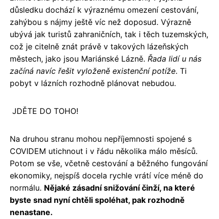
důsledku dochází k výraznému omezení cestování,
zahýbou s nájmy ještě víc než doposud. Výrazně
ubývá jak turistů zahraničních, tak i těch tuzemských,
což je citelně znát právě v takových lázeňských
městech, jako jsou Mariánské Lázně.
Řada lidí u nás
začíná navíc řešit vyloženě existenční potíže
. Ti
pobyt v lázních rozhodně plánovat nebudou.
JDĚTE DO TOHO!
Na druhou stranu mohou nepříjemnosti spojené s
COVIDEM utichnout i v řádu několika málo měsíců.
Potom se vše, včetně cestování a běžného fungování
ekonomiky, nejspíš docela rychle vrátí více méně do
normálu.
Nějaké zásadní snižování činží, na které
byste snad nyní chtěli spoléhat, pak rozhodně
nenastane.