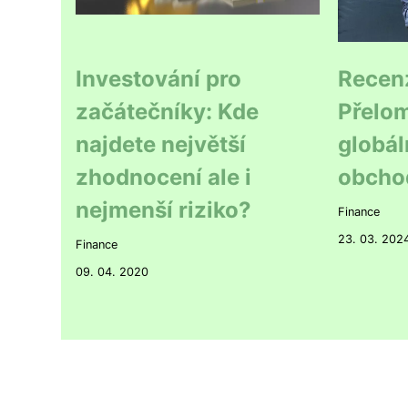
Investování pro
Recen
začátečníky: Kde
Přelom
najdete největší
globál
zhodnocení ale i
obcho
nejmenší riziko?
Finance
23. 03. 202
Finance
09. 04. 2020