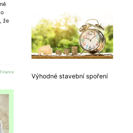
omě
ko
, že
Finance
Výhodné stavební spoření