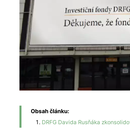
Obsah článku:
DRFG Davida Rusňáka zkonsolidov