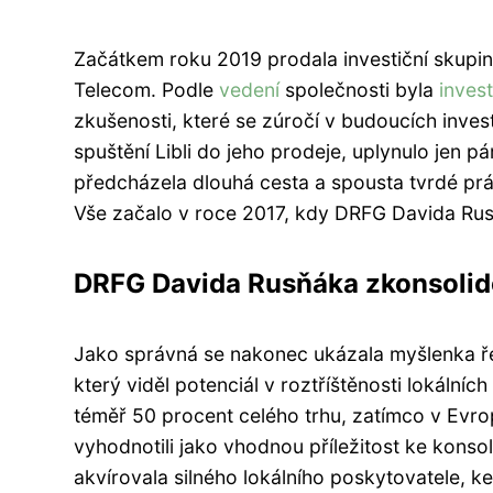
Začátkem roku 2019 prodala investiční skupin
Telecom. Podle
vedení
společnosti byla
invest
zkušenosti, které se zúročí v budoucích inves
spuštění Libli do jeho prodeje, uplynulo jen
předcházela dlouhá cesta a spousta tvrdé prá
Vše začalo v roce 2017, kdy DRFG Davida Rusň
DRFG Davida Rusňáka zkonsolido
Jako správná se nakonec ukázala myšlenka ř
který viděl potenciál v roztříštěnosti lokálníc
téměř 50 procent celého trhu, zatímco v Evro
vyhodnotili jako vhodnou příležitost ke konso
akvírovala silného lokálního poskytovatele, 