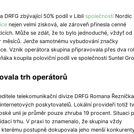
a DRFG zbývající 50% podíl v Libli
společnosti
Nordic
ice
nejen velmi zisková, ale zároveň přinesla cenné
ticích. Může se zdát, že to bylo jednoduché, vždyť od
 pár měsíců. Jenže samotnému vybudování značky
ce. Vznik operátora skupina připravovala přes dva ro
áka koupila poloviční podíl ve společnosti Suntel Gr
vala trh operátorů
editele telekomunikační divize DRFG Romana Řezníčka
h internetových poskytovatelů. Lokální provideři totiž tv
pské unii je průměr pouze zhruba 19 procent. Situaci 
lidaci trhu. V praxi to znamenalo, že skupina vždy
ke kterému postupně dokupovala jeho menší konkurenty