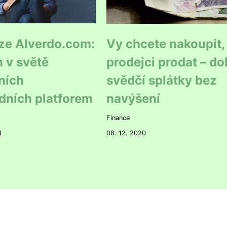
ze Alverdo.com:
Vy chcete nakoupit,
 v světě
prodejci prodat – d
ních
svědčí splátky bez
dních platforem
navýšení
Finance
4
08. 12. 2020