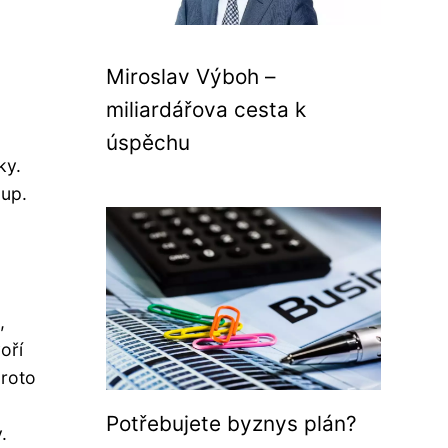
Miroslav Výboh –
miliardářova cesta k
úspěchu
ky.
oup.
,
oří
proto
Potřebujete byznys plán?
.