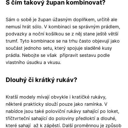
S čím takový župan kombinovat?
Sám o sobě je župan úžasným doplňkem, určitě ale
nemusí hrát sólo. V kombinaci se správným prádlem,
podvazky a noční košilkou se z něj stane ještě větší
trumf. Tyto kombinace se na trhu často objevují jako
součást jednoho setu, který spojuje sladěné kusy
prádla. Nebojte se však připravit sestavu podle
vlastního úsudku a vkusu.
Dlouhý či krátký rukáv?
Kratší modely mívají obvykle i kratičké rukávy,
některé prakticky slouží pouze jako ramínka. V
nabídce jsou také poloviční rukávy sahající po loket,
tříčtvrteční sahající do poloviny předloktí a dlouhé,
které sahají až k zápěstí. Další proměnnou je způsob