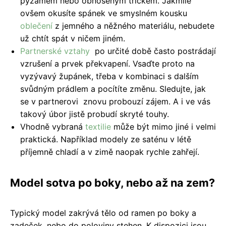
pyžamem nebo obnošeným tričkem. Jakmile
ovšem okusíte spánek ve smyslném kousku
oblečení
z jemného a něžného materiálu, nebudete
už chtít spát v ničem jiném.
Partnerské vztahy
po určité době často postrádají
vzrušení a prvek překvapení. Vsaďte proto na
vyzývavý župánek, třeba v kombinaci s dalším
svůdným prádlem a pocítíte změnu. Sledujte, jak
se v partnerovi znovu probouzí zájem. A i ve vás
takový úbor jistě probudí skryté touhy.
Vhodně vybraná
textilie
může být mimo jiné i velmi
praktická. Například modely ze saténu v létě
příjemně chladí a v zimě naopak rychle zahřejí.
Model sotva po boky, nebo až na zem?
Typický model zakrývá tělo od ramen po boky a
zadeček, nebo do poloviny stehen. K dispozici jsou