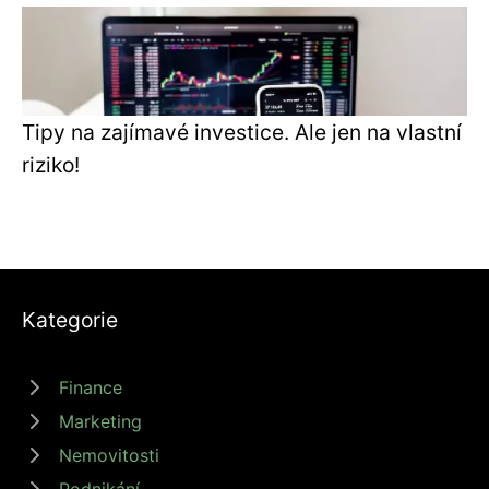
Tipy na zajímavé investice. Ale jen na vlastní
riziko!
Kategorie
Finance
Marketing
Nemovitosti
Podnikání