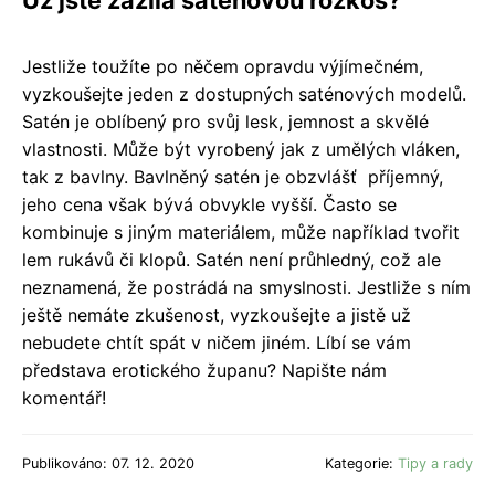
Jestliže toužíte po něčem opravdu výjímečném,
vyzkoušejte jeden z dostupných saténových modelů.
Satén je oblíbený pro svůj lesk, jemnost a skvělé
vlastnosti. Může být vyrobený jak z umělých vláken,
tak z bavlny. Bavlněný satén je obzvlášť příjemný,
jeho cena však bývá obvykle vyšší. Často se
kombinuje s jiným materiálem, může například tvořit
lem rukávů či klopů. Satén není průhledný, což ale
neznamená, že postrádá na smyslnosti. Jestliže s ním
ještě nemáte zkušenost, vyzkoušejte a jistě už
nebudete chtít spát v ničem jiném. Líbí se vám
představa erotického županu? Napište nám
komentář!
Publikováno: 07. 12. 2020
Kategorie:
Tipy a rady