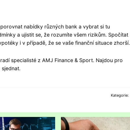
porovnat nabídky různých bank a vybrat si tu
mínky a ujistit se, že rozumíte všem rizikům. Spočítat 
potéky i v případě, že se vaše finanční situace zhorší.
adí specialis
té z AMJ Finance & Spor
t
. Najdou pro
 sjedna
t.
Kategorie: