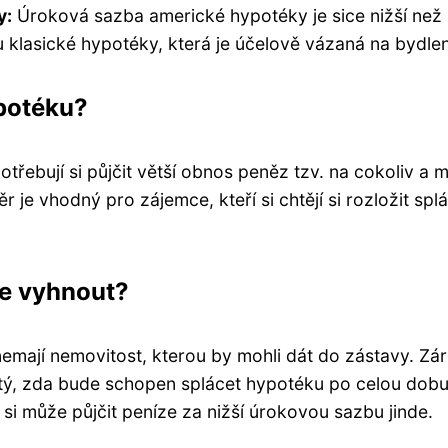
y:
Úroková sazba americké hypotéky je sice nižší než
 u klasické hypotéky, která je účelově vázaná na bydlen
potéku?
otřebují si půjčit větší obnos peněz
tzv.
na cokoliv a
m
ěr je vhodný pro zájemce, k
teří si
chtějí si rozložit spl
ce vyhnout?
nemají nemovitost, kterou by mohli dát do zástavy. Zá
tý
, zda bude schopen splácet hypotéku po celou dob
 si
může půjčit peníze za nižší úrokovou sazbu jinde.