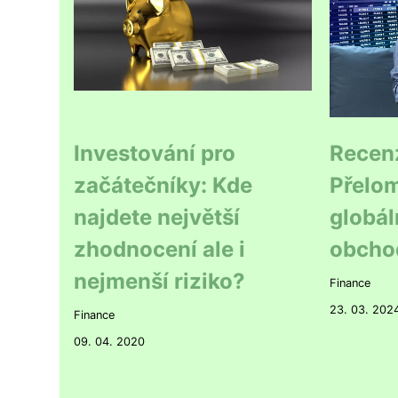
Investování pro
Recen
začátečníky: Kde
Přelom
najdete největší
globál
zhodnocení ale i
obcho
nejmenší riziko?
Finance
23. 03. 202
Finance
09. 04. 2020