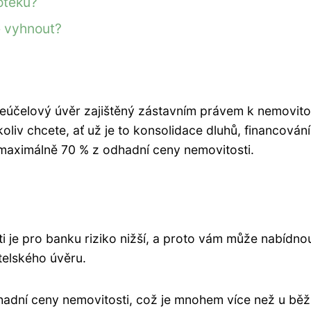
otéku?
e vyhnout?
eúčelový úvěr zajištěný zástavním právem k nemovitos
liv chcete, ať už je to konsolidace dluhů, financování
maximálně 70 % z odhadní ceny nemovitosti.
i je pro banku riziko nižší, a proto vám může nabídno
telského úvěru.
dhadní ceny nemovitosti, což je mnohem více než u bě