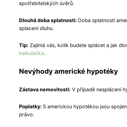
spotřebitelských úvěrů.
Dlouhá doba splatnosti:
Doba splatnosti amer
splacení dluhu.
Tip:
Zajímá vás, kolik bude
t
e spláce
t
a jak dl
kalkulačka
.
Nevýhody americké hypotéky
Zástava nemovitosti:
V případě nesplácení h
Poplatky:
S americkou hypotékou jsou spojeny
právo.