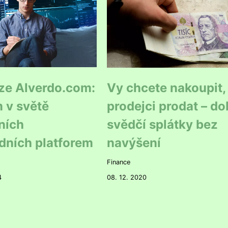
ze Alverdo.com:
Vy chcete nakoupit,
 v světě
prodejci prodat – d
ních
svědčí splátky bez
dních platforem
navýšení
Finance
4
08. 12. 2020