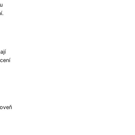
 u
í.
ají
ácení
roveň
u