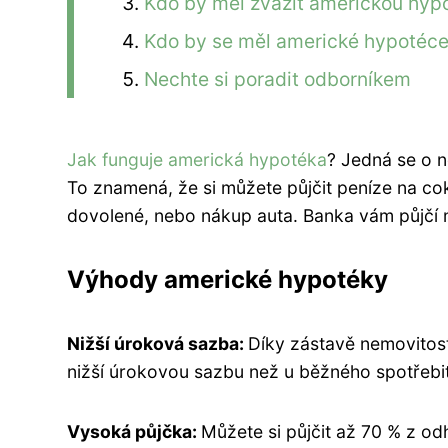
Kdo by měl zvážit americkou hyp
Kdo by se měl americké hypotéc
Nechte si poradit odborníkem
Jak funguje americká hypotéka
? Jedná se o n
To znamená, že si můžete půjčit peníze na coko
dovolené, nebo nákup auta. Banka vám půjčí 
Výhody americké hypotéky
Nižší úroková sazba:
Díky zástavě nemovitost
nižší úrokovou sazbu než u běžného spotřebi
Vysoká půjčka:
Můžete si půjčit až 70 % z o