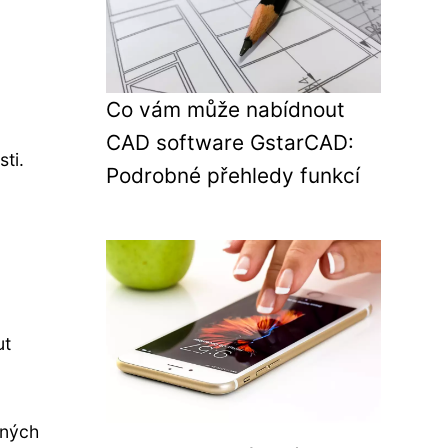
Co vám může nabídnout
CAD software GstarCAD:
ti.
Podrobné přehledy funkcí
ut
žných