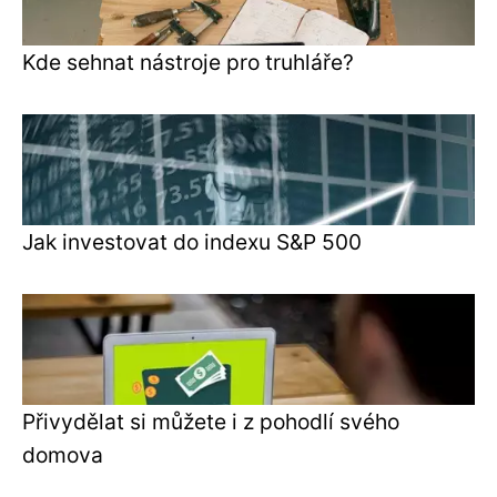
Kde sehnat nástroje pro truhláře?
Jak investovat do indexu S&P 500
Přivydělat si můžete i z pohodlí svého
domova