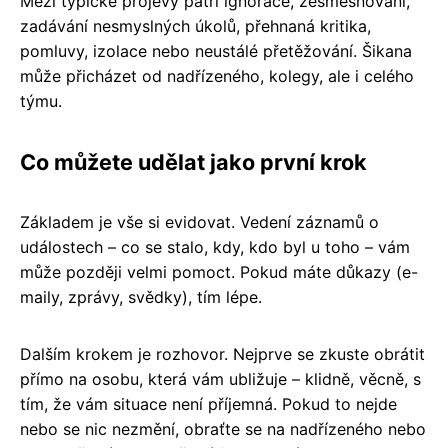
Mezi typické projevy patří ignorace, zesměšňování,
zadávání nesmyslných úkolů, přehnaná kritika,
pomluvy, izolace nebo neustálé přetěžování. Šikana
může přicházet od nadřízeného, kolegy, ale i celého
týmu.
Co můžete udělat jako první krok
Základem je vše si evidovat. Vedení záznamů o
událostech – co se stalo, kdy, kdo byl u toho – vám
může později velmi pomoct. Pokud máte důkazy (e-
maily, zprávy, svědky), tím lépe.
Dalším krokem je rozhovor. Nejprve se zkuste obrátit
přímo na osobu, která vám ubližuje – klidně, věcně, s
tím, že vám situace není příjemná. Pokud to nejde
nebo se nic nezmění, obraťte se na nadřízeného nebo