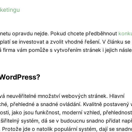
rketingu
ernetu opravdu nejde. Pokud chcete předběhnout
konku
latí se investovat a zvolit vhodné řešení. V článku se
á firma vám pomůže s vytvořením stránek i jejich násl
ě WordPress?
vá neuvěřitelné množství webových stránek. Hlavní
uché, přehledné a snadné ovládání. Kvalitně postavený
sti, jako jsou funkčnost, moderní vzhled, přehlednost
zšiřitelný systém, dá se v budoucnu snadno přidat nap
Protože jde o natolik populární systém, dají se snadn