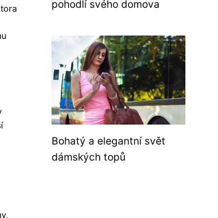
pohodlí svého domova
átora
mu
v
í
Bohatý a elegantní svět
dámských topů
y,