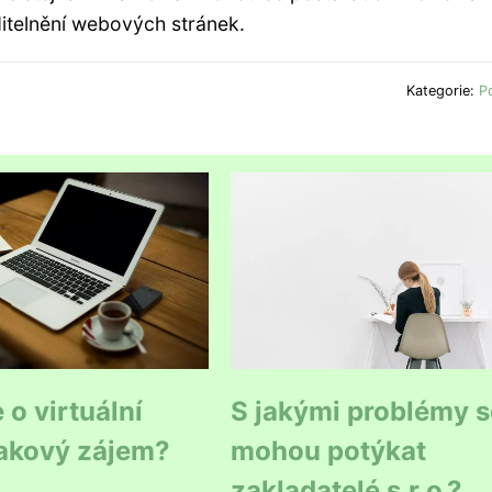
iditelnění webových stránek.
Kategorie:
P
 o virtuální
S jakými problémy s
takový zájem?
mohou potýkat
zakladatelé s.r.o.?