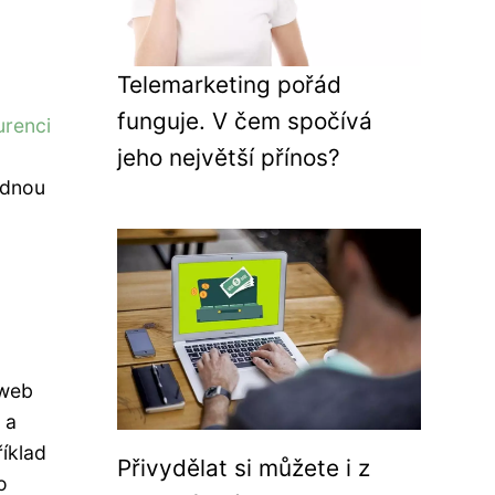
Telemarketing pořád
funguje. V čem spočívá
renci
jeho největší přínos?
ednou
 web
 a
říklad
Přivydělat si můžete i z
o