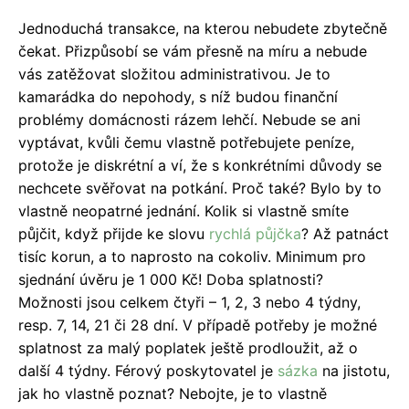
Jednoduchá transakce, na kterou nebudete zbytečně
čekat. Přizpůsobí se vám přesně na míru a nebude
vás zatěžovat složitou administrativou. Je to
kamarádka do nepohody, s níž budou finanční
problémy domácnosti rázem lehčí. Nebude se ani
vyptávat, kvůli čemu vlastně potřebujete peníze,
protože je diskrétní a ví, že s konkrétními důvody se
nechcete svěřovat na potkání. Proč také? Bylo by to
vlastně neopatrné jednání. Kolik si vlastně smíte
půjčit, když přijde ke slovu
rychlá půjčka
? Až patnáct
tisíc korun, a to naprosto na cokoliv. Minimum pro
sjednání úvěru je 1 000 Kč! Doba splatnosti?
Možnosti jsou celkem čtyři – 1, 2, 3 nebo 4 týdny,
resp. 7, 14, 21 či 28 dní. V případě potřeby je možné
splatnost za malý poplatek ještě prodloužit, až o
další 4 týdny. Férový poskytovatel je
sázka
na jistotu,
jak ho vlastně poznat? Nebojte, je to vlastně