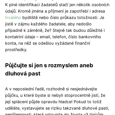
K plné identifikaci žadatelů stačí jen několik osobních
údajů. Kromě jména a příjmení je zapotřebí i adresa
trvalého
bydliště nebo číslo průkazu totožnosti. Je
jistě v zájmu každého žadatele, aby nedošlo
případně k záměně, že? Stejně tak budou důležité i
kontaktní údaje – email, telefon, číslo bankovního
konta, na něž se odešlou vyžádané finanční
prostředky.
Půjčujte si jen s rozmyslem aneb
dluhová past
A v neposlední řadě, rozhodně si nesjednávejte
půjčku, u které byste si nebyli stoprocentně jistí, že
její splácení půjde opravdu hladce! Pokud to totiž
uděláte, vystavujete se riziku takzvané dluhové pasti,
nepříjemnosti, která vstoupila do života už tisícům