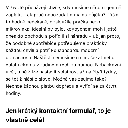
V životě přicházejí chvíle, kdy musíme něco urgentně
zaplatit. Tak proč nepožádat o malou půjčku? Přišlo
to hodně nečekaně, dosloužila pračka nebo
mikrovlnka, ideální by bylo, kdybychom mohli ještě
dnes do obchodu a pořídili si náhradu – už jen proto,
že podobné spotřebiče potřebujeme prakticky
každou chvíli a patří ke standardu moderní
domácnosti. Naštěstí nemusíme na nic čekat nebo
volat někomu z rodiny o rychlou pomoc. Nebankovní
úvěr, u nějž lze nastavit splatnost až na čtyři týdny,
se totiž hlásí o slovo. Možná vás zaujme také?
Nechce žádnou platbu dopředu a vyřídí se za čtvrt
hodiny.
Jen krátký kontaktní formulář, to je
vlastně celé!