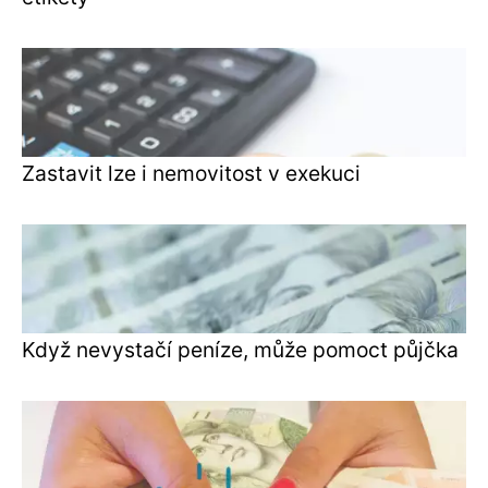
Zastavit lze i nemovitost v exekuci
Když nevystačí peníze, může pomoct půjčka