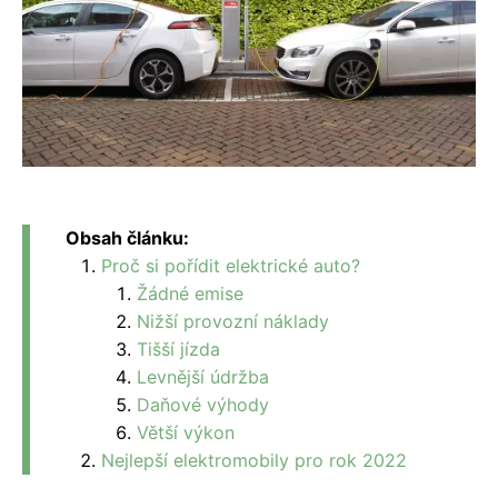
Obsah článku:
Proč si pořídit elektrické auto?
Žádné emise
Nižší provozní náklady
Tišší jízda
Levnější údržba
Daňové výhody
Větší výkon
Nejlepší elektromobily pro rok 2022