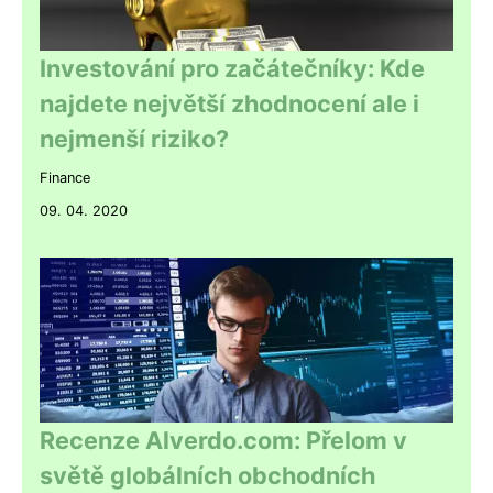
Investování pro začátečníky: Kde
najdete největší zhodnocení ale i
nejmenší riziko?
Finance
09. 04. 2020
Recenze Alverdo.com: Přelom v
světě globálních obchodních