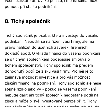
věci nezískáte obrovské peníze, i menší suma může
pomoct při startu podnikání.
8. Tichý společník
Tichý společník je osoba, která investuje do vašeho
podnikání. Nepodílí se na řízení vaší firmy, ale má
právo nahlížet do účetních závěrek, firemních
dokladů apod. O vkladu financí do vašeho podnikání
se s tichým společníkem podepisuje smlouva o
tichém společenství. Tichý společník má předem
dohodnutý podíl ze zisku vaší firmy. Pro něj je to
zajímavá možnost investice a pro vás možnost
získání financí na podnikání. Tichý společník ale nese
stejné riziko jako vy - pokud se vašemu podnikání
nebude dařit ani tichý společník nedostane podíl na
zisku a může o své investované peníze přijít. Tichý
společník může být někdo z vašich známých, někdo