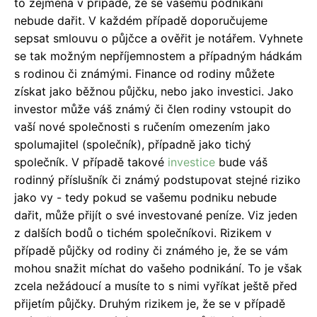
to zejména v případě, že se vašemu podnikání
nebude dařit. V každém případě doporučujeme
sepsat smlouvu o půjčce a ověřit je notářem. Vyhnete
se tak možným nepříjemnostem a případným hádkám
s rodinou či známými. Finance od rodiny můžete
získat jako běžnou půjčku, nebo jako investici. Jako
investor může váš známý či člen rodiny vstoupit do
vaší nové společnosti s ručením omezením jako
spolumajitel (společník), případně jako tichý
společník. V případě takové
investice
bude váš
rodinný příslušník či známý podstupovat stejné riziko
jako vy - tedy pokud se vašemu podniku nebude
dařit, může přijít o své investované peníze. Viz jeden
z dalších bodů o tichém společníkovi. Rizikem v
případě půjčky od rodiny či známého je, že se vám
mohou snažit míchat do vašeho podnikání. To je však
zcela nežádoucí a musíte to s nimi vyříkat ještě před
přijetím půjčky. Druhým rizikem je, že se v případě