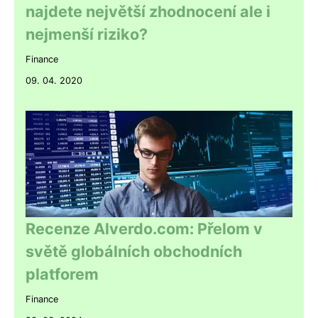
najdete největší zhodnocení ale i
nejmenší riziko?
Finance
09. 04. 2020
Recenze Alverdo.com: Přelom v
světě globálních obchodních
platforem
Finance