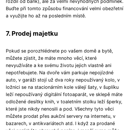
rozdíl od bank), ale za velmi nevýhodných podmínek.
Buďte při tomto způsobu financování velmi obezřetní
a využijte ho až na posledním místě.
7. Prodej majetku
Pokud se porozhlédnete po vašem domě a bytě,
můžete zjistit, že máte mnoho věcí, které
nevyužíváte a ke svému životu jejich vlastně ani
nepotřebujete. Na dvoře vám parkuje nepojízdné
auto, v garáži stojí už dva roky nepoužívaný kolo, v
ložnici se na stacionárním kole válejí šaty, v šuplíku
leží nepoužívaný digitální fotoaparát, ve sklepě máte
odložené desítky knih, v toaletním stolku leží šperky,
které jste nikdy nenosili a pod. Všechny tyto věci
můžete prodat přes aukční servery na internetu, v
bazarech, v antikvariátech atd. I když za prodané