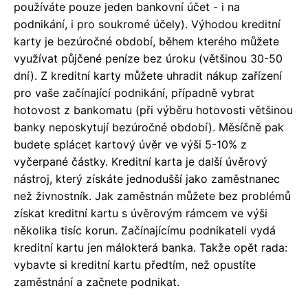
používáte pouze jeden bankovní účet - i na
podnikání, i pro soukromé účely). Výhodou kreditní
karty je bezúročné období, během kterého můžete
využívat půjčené peníze bez úroku (většinou 30-50
dní). Z kreditní karty můžete uhradit nákup zařízení
pro vaše začínající podnikání, případně vybrat
hotovost z bankomatu (při výběru hotovosti většinou
banky neposkytují bezúročné období). Měsíčně pak
budete splácet kartový úvěr ve výši 5-10% z
vyčerpané částky. Kreditní karta je další úvěrový
nástroj, který získáte jednodušší jako zaměstnanec
než živnostník. Jak zaměstnán můžete bez problémů
získat kreditní kartu s úvěrovým rámcem ve výši
několika tisíc korun. Začínajícímu podnikateli vydá
kreditní kartu jen málokterá banka. Takže opět rada:
vybavte si kreditní kartu předtím, než opustíte
zaměstnání a začnete podnikat.