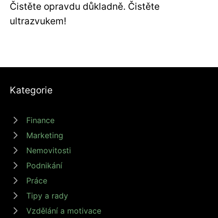
Čistěte opravdu důkladně. Čistěte
ultrazvukem!
Kategorie
Finance
Marketing
Nemovitosti
Podnikání
Práce
Tipy a rady
Vzdělání a motivace