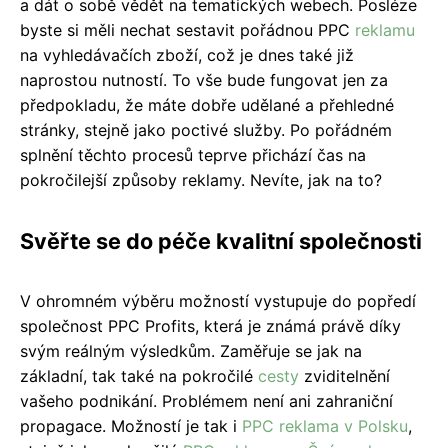
a dát o sobě vědět na tematických webech. Posléze
byste si měli nechat sestavit pořádnou PPC
reklamu
na vyhledávačích zboží, což je dnes také již
naprostou nutností. To vše bude fungovat jen za
předpokladu, že máte dobře udělané a přehledné
stránky, stejně jako poctivé služby. Po pořádném
splnění těchto procesů teprve přichází čas na
pokročilejší způsoby reklamy. Nevíte, jak na to?
Svěřte se do péče kvalitní společnosti
V ohromném výběru možností vystupuje do popředí
společnost PPC Profits, která je známá právě díky
svým reálným výsledkům. Zaměřuje se jak na
základní, tak také na pokročilé
cesty
zviditelnění
vašeho podnikání. Problémem není ani zahraniční
propagace. Možností je tak i
PPC reklama v Polsku
,