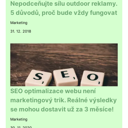
Nepodceňujte sílu outdoor reklamy.
5 důvodů, proč bude vždy fungovat
Marketing
31. 12. 2018
SEO optimalizace webu není
marketingový trik. Reálné výsledky
se mohou dostavit už za 3 měsíce!
Marketing
30. 11. 2020