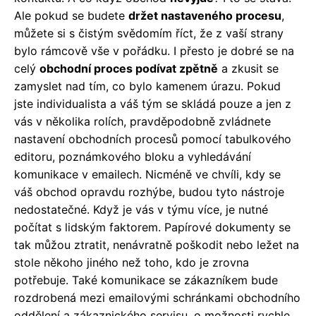
Ale pokud se budete
držet nastaveného procesu
,
můžete si s čistým svědomím říct, že z vaší strany
bylo rámcově vše v pořádku. I přesto je dobré se na
celý
obchodní proces podívat zpětně
a zkusit se
zamyslet nad tím, co bylo kamenem úrazu. Pokud
jste individualista a váš tým se skládá pouze a jen z
vás v několika rolích, pravděpodobně zvládnete
nastavení obchodních procesů pomocí tabulkového
editoru, poznámkového bloku a vyhledávání
komunikace v emailech. Nicméně ve chvíli, kdy se
váš obchod opravdu rozhýbe, budou tyto nástroje
nedostatečné. Když je vás v týmu více, je nutné
počítat s lidským faktorem. Papírové dokumenty se
tak můžou ztratit, nenávratně poškodit nebo ležet na
stole někoho jiného než toho, kdo je zrovna
potřebuje. Také komunikace se zákazníkem bude
rozdrobená mezi emailovými schránkami obchodního
oddělení a zákaznického servisu, o možnosti rychle