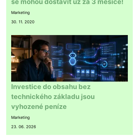
se mohou dostavit už za 3 měsíce!
Marketing
30. 11. 2020
Investice do obsahu bez
technického základu jsou
vyhozené peníze
Marketing
23. 06. 2026