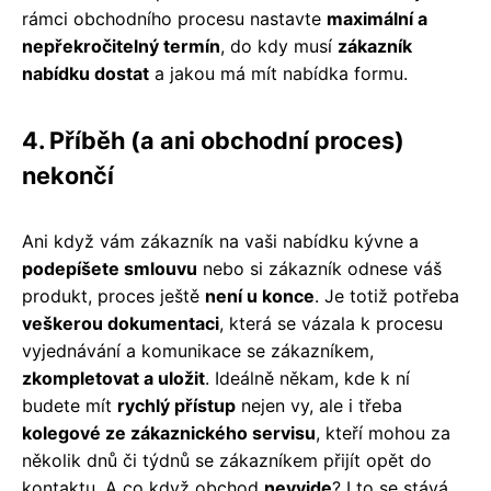
rámci obchodního procesu nastavte
maximální a
nepřekročitelný termín
, do kdy musí
zákazník
nabídku dostat
a jakou má mít nabídka formu.
4. Příběh (a ani obchodní proces)
nekončí
Ani když vám zákazník na vaši nabídku kývne a
podepíšete smlouvu
nebo si zákazník odnese váš
produkt, proces ještě
není u konce
. Je totiž potřeba
veškerou dokumentaci
, která se vázala k procesu
vyjednávání a komunikace se zákazníkem,
zkompletovat a uložit
. Ideálně někam, kde k ní
budete mít
rychlý přístup
nejen vy, ale i třeba
kolegové ze zákaznického servisu
, kteří mohou za
několik dnů či týdnů se zákazníkem přijít opět do
kontaktu. A co když obchod
nevyjde
? I to se stává.