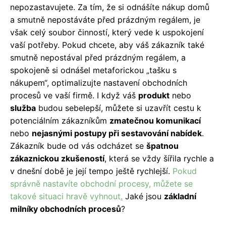
nepozastavujete. Za tím, že si odnášíte nákup domů
a smutně nepostáváte před prázdným regálem, je
však celý soubor činností, který vede k uspokojení
vaší potřeby. Pokud chcete, aby váš zákazník také
smutně nepostával před prázdným regálem, a
spokojeně si odnášel metaforickou „tašku s
nákupem“, optimalizujte nastavení obchodních
procesů ve vaší firmě. I když váš
produkt
nebo
služba
budou sebelepší, můžete si uzavřít cestu k
potenciálním zákazníkům
zmatečnou komunikací
nebo
nejasnými postupy při sestavování nabídek
.
Zákazník bude od vás odcházet se
špatnou
zákaznickou zkušeností
, která se vždy šířila rychle a
v dnešní době je její tempo ještě rychlejší.
Pokud
správně nastavíte obchodní procesy, můžete se
takové situaci hravě vyhnout
.
Jaké jsou
základní
milníky obchodních procesů
?