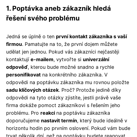
1. Poptávka aneb zákazník hledá
řešení svého problému
Jedná se úplně o ten
první kontakt zákazníka s vaší
firmou
. Pamatujte na to, že první dojem můžete
udělat jen jednou. Pokud vás zákazníci nejčastěji
kontaktují
e-mailem
, vytvořte si
univerzální
odpověď
, kterou bude možné snadno a rychle
personifikovat
na konkrétního zákazníka. V
odpovědi na poptávku zákazníka mu rovnou položte
sadu klíčových otázek
. Proč? Protože jedině díky
odpovědi na tyto otázky zjistíte, jestli právě vaše
firma dokáže pomoct zákazníkovi s řešením jeho
problému. Pro
reakci
na poptávku zákazníka
doporučujeme
nastavit termín
, který bude ideálně v
horizontu hodin po prvním oslovení. Pokud vám bude
trvat několik dní, než na poptávku budete reagovat,