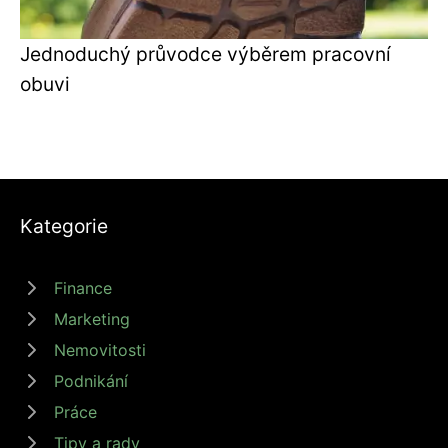
Jednoduchý průvodce výběrem pracovní
obuvi
Kategorie
Finance
Marketing
Nemovitosti
Podnikání
Práce
Tipy a rady