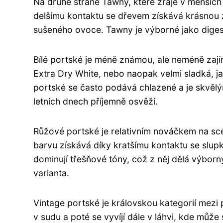
Na druhé straně Tawny, které zraje v menších
delšímu kontaktu se dřevem získává krásnou 
sušeného ovoce. Tawny je výborné jako diges
Bílé portské je méně známou, ale neméně zají
Extra Dry White, nebo naopak velmi sladká, jak
portské se často podává chlazené a je skvělým
letních dnech příjemně osvěží.
Růžové portské je relativním nováčkem na scé
barvu získává díky kratšímu kontaktu se slu
dominují třešňové tóny, což z něj dělá výborný 
varianta.
Vintage portské je královskou kategorií mezi 
v sudu a poté se vyvíjí dále v láhvi, kde může