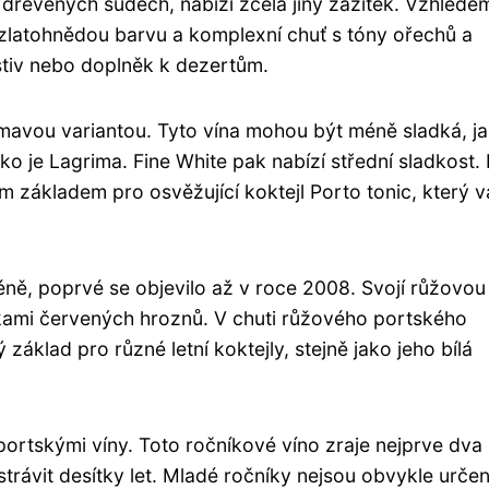
 dřevěných sudech, nabízí zcela jiný zážitek. Vzhlede
zlatohnědou barvu a komplexní chuť s tóny ořechů a
tiv nebo doplněk k dezertům.
mavou variantou. Tyto vína mohou být méně sladká, ja
o je Lagrima. Fine White pak nabízí střední sladkost. 
 základem pro osvěžující koktejl Porto tonic, který v
ně, poprvé se objevilo až v roce 2008. Svojí růžovou
pkami červených hroznů. V chuti růžového portského
základ pro různé letní koktejly, stejně jako jeho bílá
portskými víny. Toto ročníkové víno zraje nejprve dva
 strávit desítky let. Mladé ročníky nejsou obvykle urče