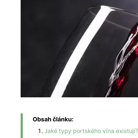
Obsah článku:
Jaké typy portského vína existují