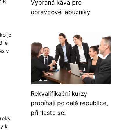
m k
Vybraná káva pro
opravdové labužníky
ko je
Bílé
ás v
Rekvalifikační kurzy
probíhají po celé republice,
přihlaste se!
 roky
ny k