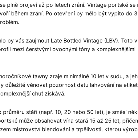
se plně projeví až po letech zrání. Vintage portské se
 tvoří během zrání. Po otevření by mělo být vypito do 
problém.
o by vás zaujmout Late Bottled Vintage (LBV). Toto v
 profil mezi čerstvými ovocnými tóny a komplexnějšími
ednoročníkové tawny zraje minimálně 10 let v sudu, a je
edy důležité věnovat pozornost datu lahvování na etiket
komplexnější chuť získává.
růměru stáří (např. 10, 20 nebo 50 let), je směsí něk
 portské může obsahovat vína stará 15 až 25 let, přiče
zem mistrovství blendování a trpělivosti, kterou výrob