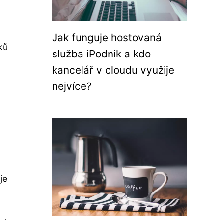
Jak funguje hostovaná
ků
služba iPodnik a kdo
kancelář v cloudu využije
nejvíce?
je