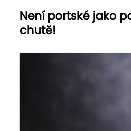
Není portské jako po
chutě!