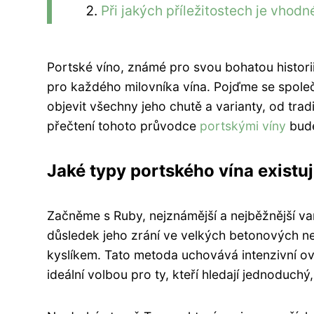
Při jakých příležitostech je vhod
Portské víno, známé pro svou bohatou historii
pro každého milovníka vína. Pojďme se spole
objevit všechny jeho chutě a varianty, od trad
přečtení tohoto průvodce
portskými víny
bude
Jaké typy portského vína existuj
Začněme s Ruby, nejznámější a nejběžnější var
důsledek jeho zrání ve velkých betonových ne
kyslíkem. Tato metoda uchovává intenzivní ov
ideální volbou pro ty, kteří hledají jednoduchý