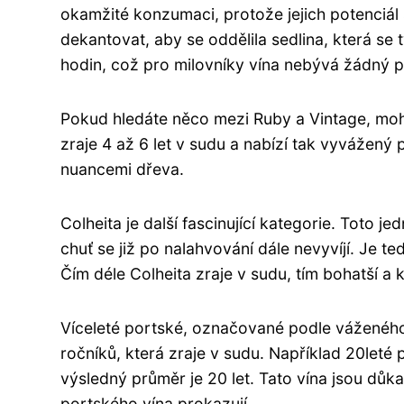
okamžité konzumaci, protože jejich potenciál 
dekantovat, aby se oddělila sedlina, která se
hodin, což pro milovníky vína nebývá žádný 
Pokud hledáte něco mezi Ruby a Vintage, mohl
zraje 4 až 6 let v sudu a nabízí tak vyvážený
nuancemi dřeva.
Colheita je další fascinující kategorie. Toto j
chuť se již po nalahvování dále nevyvíjí. Je t
Čím déle Colheita zraje v sudu, tím bohatší a 
Víceleté portské, označované podle váženého p
ročníků, která zraje v sudu. Například 20leté
výsledný průměr je 20 let. Tato vína jsou důka
portského vína prokazují.