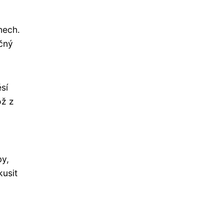
nech.
ečný
sí
ož z
by,
usit