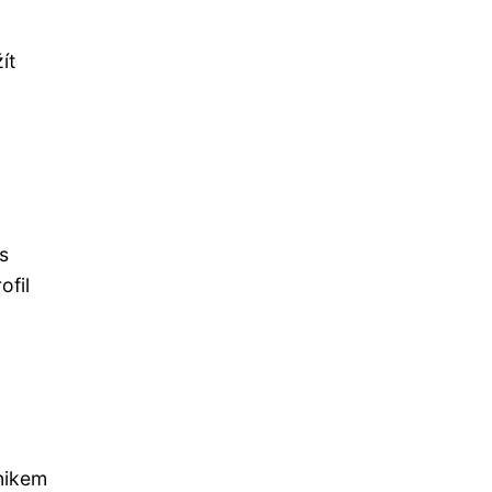
ít
s
ofil
nikem