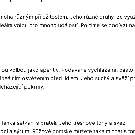
mnoha různým příležitostem. Jeho různé druhy lze využ
deální volbu pro mnoho událostí. Pojďme se podívat na
ělou volbou jako aperitiv. Podávané vychlazené, často 
e ideálním osvěžením před jídlem. Jeho suchý a svěží pr
dcházející pokrmy.
 lehká setkání s přáteli. Jeho třešňové tóny a svěží
voci a sýrům. Růžové portské můžete také míchat s to