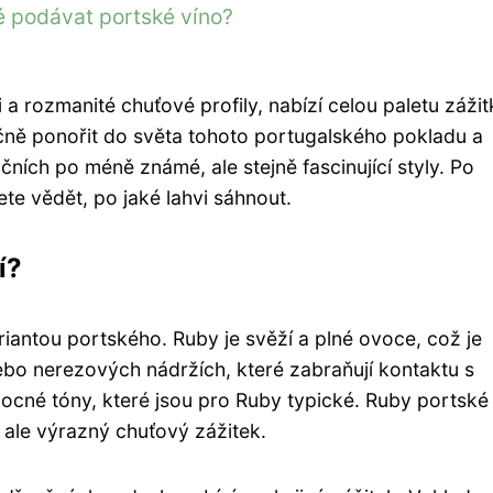
né podávat portské víno?
 a rozmanité chuťové profily, nabízí celou paletu zážit
čně ponořit do světa tohoto portugalského pokladu a
ičních po méně známé, ale stejně fascinující styly. Po
te vědět, po jaké lahvi sáhnout.
í?
iantou portského. Ruby je svěží a plné ovoce, což je
bo nerezových nádržích, které zabraňují kontaktu s
ocné tóny, které jsou pro Ruby typické. Ruby portské 
, ale výrazný chuťový zážitek.