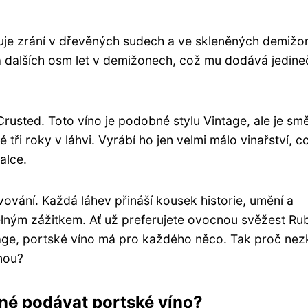
inuje zrání v dřevěných sudech a ve skleněných demižo
á dalších osm let v demižonech, což mu dodává jedin
Crusted. Toto víno je podobné stylu Vintage, ale je smě
 tři roky v láhvi. Vyrábí ho jen velmi málo vinařství, c
alce.
ování. Každá láhev přináší kousek historie, umění a
lným zážitkem. Ať už preferujete ovocnou svěžest Ru
ge, portské víno má pro každého něco. Tak proč nezk
enou?
dné podávat portské víno?