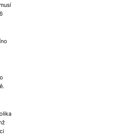
 musí
36
íno
ho
ě.
olika
mž
ci