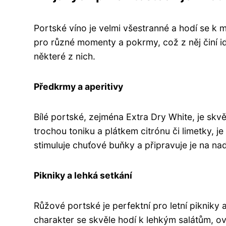
Portské víno je velmi všestranné a hodí se k 
pro různé momenty a pokrmy, což z něj činí i
některé z nich.
Předkrmy a aperitivy
Bílé portské, zejména Extra Dry White, je skv
trochou toniku a plátkem citrónu či limetky, j
stimuluje chuťové buňky a připravuje je na na
Pikniky a lehká setkání
Růžové portské je perfektní pro letní pikniky a
charakter se skvěle hodí k lehkým salátům, o