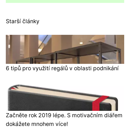
Starší články
6 tipů pro využití regálů v oblasti podnikání
Začněte rok 2019 lépe. S motivačním diářem
dokážete mnohem více!