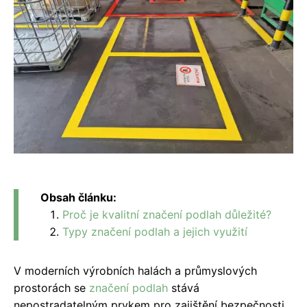
Obsah článku:
Proč je kvalitní značení podlah důležité?
Typy značení podlah a jejich využití
V moderních výrobních halách a průmyslových
prostorách se
značení podlah
stává
nepostradatelným prvkem pro zajištění bezpečnosti,