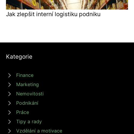
Jak zlepšit interní logistiku podniku
Kategorie
Finance
Marketing
Nemovitosti
Podnikání
Práce
Tipy a rady
Vzdělání a motivace