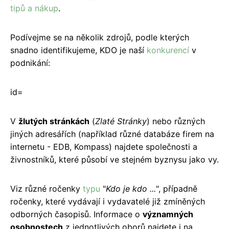
tipů a nákup
.
Podívejme se na několik zdrojů, podle kterých
snadno identifikujeme, KDO je naší
konkurencí
v
podnikání:
id=
V
žlutých stránkách
(
Zlaté Stránky
) nebo různých
jiných adresářích (například různé databáze firem na
internetu - EDB, Kompass) najdete společnosti a
živnostníků, které působí ve stejném byznysu jako vy.
Viz různé ročenky
typu
"
Kdo je kdo ...
", případně
ročenky, které vydávají i vydavatelé již zmíněných
odborných časopisů. Informace o
významných
osobnostech
z jednotlivých oborů najdete i na