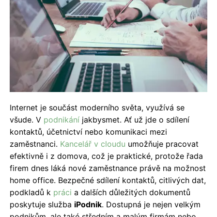
Internet je součást moderního světa, využívá se
všude. V
podnikání
jakbysmet. Ať už jde o sdílení
kontaktů, účetnictví nebo komunikaci mezi
zaměstnanci.
Kancelář v cloudu
umožňuje pracovat
efektivně i z domova, což je praktické, protože řada
firem dnes láká nové zaměstnance právě na možnost
home office. Bezpečné sdílení kontaktů, citlivých dat,
podkladů k
práci
a dalších důležitých dokumentů
poskytuje služba
iPodnik
. Dostupná je nejen velkým
podnikům, ale také středním a malým firmám nebo