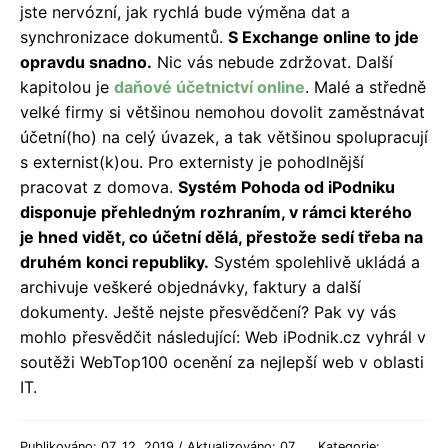
jste nervózní, jak rychlá bude výměna dat a
synchronizace dokumentů.
S Exchange online to jde
opravdu snadno.
Nic vás nebude zdržovat. Další
kapitolou je
daňové účetnictví online
. Malé a středně
velké firmy si většinou nemohou dovolit zaměstnávat
účetní(ho) na celý úvazek, a tak většinou spolupracují
s externist(k)ou. Pro externisty je pohodlnější
pracovat z domova.
Systém Pohoda od iPodniku
disponuje přehledným rozhraním, v rámci kterého
je hned vidět, co účetní dělá, přestože sedí třeba na
druhém konci republiky.
Systém spolehlivě ukládá a
archivuje veškeré objednávky, faktury a další
dokumenty. Ještě nejste přesvědčení? Pak vy vás
mohlo přesvědčit následující: Web iPodnik.cz vyhrál v
soutěži WebTop100 ocenění za nejlepší web v oblasti
IT.
Publikováno: 07. 12. 2019 / Aktualizováno: 07.
Kategorie: