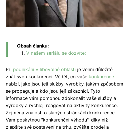
Obsah článku:
V našem seriálu se dozvíte:
Při
podnikání v libovolné oblasti
je velmi důležité
znát svou konkurenci. Vědět, co vaše
konkurence
nabízí, jaké jsou její služby, výrobky, jakým způsobem
se propaguje a kdo jsou její zákazníci. Tyto
informace vám pomohou zdokonalit vaše služby a
výrobky a rychleji reagovat na aktivity konkurence.
Zejména znalosti o slabých stránkách konkurence
Vám poskytnou "konkurenční výhodu", díky níž
zlepšíte své postavení na trhu, zvýšíte prodej a