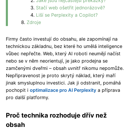
Jaké jsou nejčastější překážky?
Stačí web ošetřit jednorázově?
Liší se Perplexity a Copilot?
Zdroje
Firmy často investují do obsahu, ale zapomínají na
technickou základnu, bez které ho umělá inteligence
vůbec nepřečte. Web, který AI roboti neumějí načíst
nebo se v něm neorientují, je jako prodejna se
zamčenými dveřmi – obsah uvnitř nikomu nepomůže.
Nepřipravenost je proto skrytý náklad, který maří
jinak smysluplnou investici. Jak ji odstranit, pomáhá
pochopit i
optimalizace pro AI Perplexity
a příprava
pro další platformy.
Proč technika rozhoduje dřív než
obsah