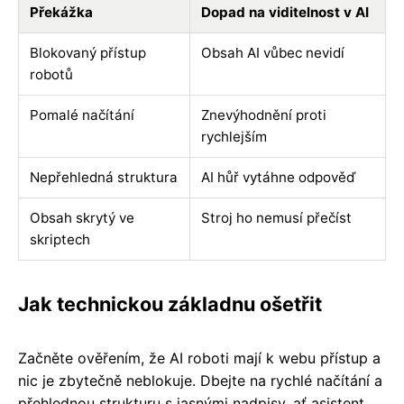
Překážka
Dopad na viditelnost v AI
Blokovaný přístup
Obsah AI vůbec nevidí
robotů
Pomalé načítání
Znevýhodnění proti
rychlejším
Nepřehledná struktura
AI hůř vytáhne odpověď
Obsah skrytý ve
Stroj ho nemusí přečíst
skriptech
Jak technickou základnu ošetřit
Začněte ověřením, že AI roboti mají k webu přístup a
nic je zbytečně neblokuje. Dbejte na rychlé načítání a
přehlednou strukturu s jasnými nadpisy, ať asistent