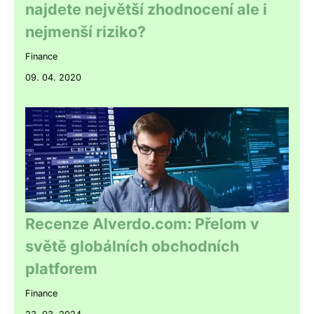
najdete největší zhodnocení ale i
nejmenší riziko?
Finance
09. 04. 2020
Recenze Alverdo.com: Přelom v
světě globálních obchodních
platforem
Finance