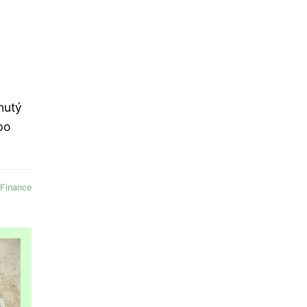
nutý
po
Finance