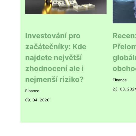
Investování pro
Recen
začátečníky: Kde
Přelom
najdete největší
globál
zhodnocení ale i
obcho
nejmenší riziko?
Finance
23. 03. 202
Finance
09. 04. 2020