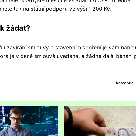
sáhnete. Kdybyste měsíčně vkládali 1 000 Kč u jedné
hnete tak na státní podporu ve výši 1 200 Kč.
ak žádat?
Při uzavírání smlouvy o stavebním spoření je vám nabíd
odpora je v dané smlouvě uvedena, a žádné další běhání 
Kategorie: