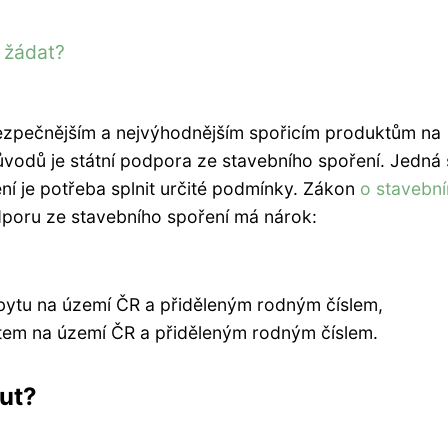
k žádat?
jbezpečnějším a nejvýhodnějším spořicím produktům na
vodů je státní podpora ze stavebního spoření. Jedná 
ní je potřeba splnit určité podmínky. Zákon
o stavebn
odporu ze stavebního spoření má nárok:
bytu na území ČR a přiděleným rodným číslem,
ytem na území ČR a přiděleným rodným číslem.
out?