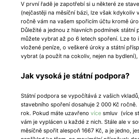
V první řadě je zapotřebí si u některé ze stav
(nejčastěji na měsíční bázi, lze však kdykoliv
ročně vám na vašem spořicím účtu kromě úroků
Důležité a jednou z hlavních podmínek státní 
můžete vybrat až po 6 letech spoření. Lze to
vložené peníze, o veškeré úroky a státní přísp
vybrat (a použít na cokoliv, nejen na bydlení)
Jak vysoká je státní podpora?
Státní podpora se vypočítává z vašich vkladů,
stavebního spoření dosahuje 2 000 Kč ročně. P
rok. Pokud máte uzavřeno
více
smluv (více st
vám je vyplácen u každé z nich. Stále ale v s
měsíčně spořit alespoň 1667 Kč, a je jedno, jes