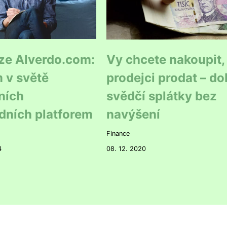
ze Alverdo.com:
Vy chcete nakoupit,
 v světě
prodejci prodat – d
ních
svědčí splátky bez
dních platforem
navýšení
Finance
4
08. 12. 2020