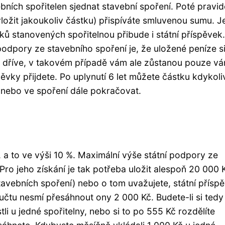
ebních spořitelen sjednat stavební spoření. Poté pravid
 vložit jakoukoliv částku) přispíváte smluvenou sumu. 
 stanovených spořitelnou přibude i státní příspěvek.
podpory ze stavebního spoření je, že uložené peníze s
 i dříve, v takovém případě vám ale zůstanou pouze vá
ěvky přijdete. Po uplynutí 6 let můžete částku kdykoli
, nebo ve spoření dále pokračovat.
 a to ve výši 10 %. Maximální výše státní podpory ze
ro jeho získání je tak potřeba uložit alespoň 20 000 
avebních spoření) nebo o tom uvažujete, státní přísp
oučtu nesmí přesáhnout ony 2 000 Kč. Budete-li si tedy
tli u jedné spořitelny, nebo si to po 555 Kč rozdělíte