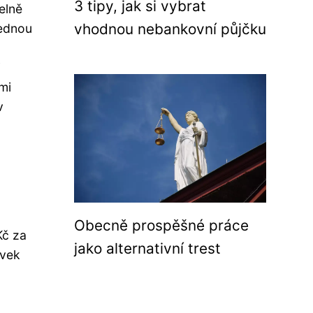
3 tipy, jak si vybrat
elně
vhodnou nebankovní půjčku
Jednou
i
mi
v
Obecně prospěšné práce
Kč za
jako alternativní trest
ěvek