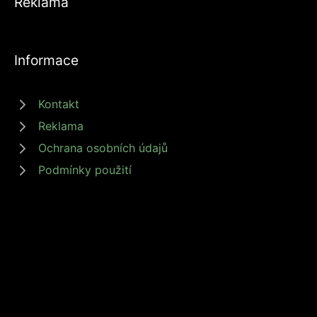
Reklama
Informace
Kontakt
Reklama
Ochrana osobních údajů
Podmínky použití
© 2026 zdrojprijmu.cz - Magazín Zdroj příjmů nabízí tipy a rady jak
získat příjem online, podnikat nebo investovat. Získejte finanční
svobodu s námi! #zdrojprijmu #finančnísvoboda
Provozovatel: Media Monkey s.r.o., Adresa: Nová Ves 272, 46331