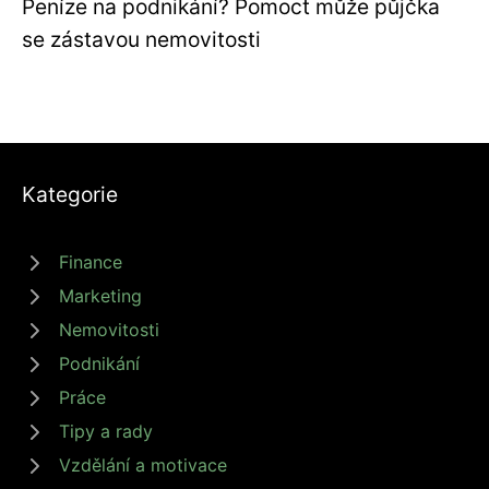
Peníze na podnikání? Pomoct může půjčka
se zástavou nemovitosti
Kategorie
Finance
Marketing
Nemovitosti
Podnikání
Práce
Tipy a rady
Vzdělání a motivace