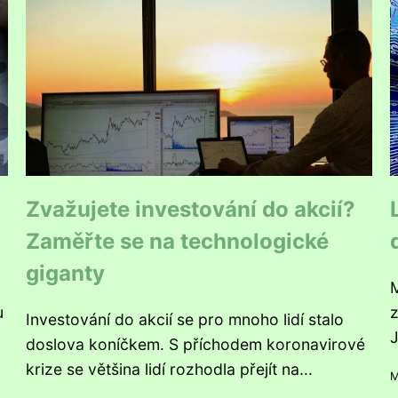
Zvažujete investování do akcií?
Zaměřte se na technologické
giganty
M
u
z
Investování do akcií se pro mnoho lidí stalo
J
doslova koníčkem. S příchodem koronavirové
krize se většina lidí rozhodla přejít na...
M