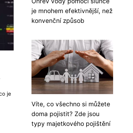
Ohřev vody pomocí slunce
je mnohem efektivnější, než
konvenční způsob
.
co je
Víte, co všechno si můžete
doma pojistit? Zde jsou
typy majetkového pojištění