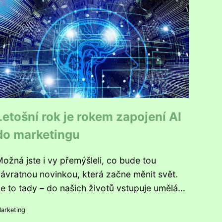
Letošní rok je rokem zapojení AI
do marketingu
ožná jste i vy přemýšleli, co bude tou
ávratnou novinkou, která začne měnit svět.
e to tady – do našich životů vstupuje umělá...
arketing