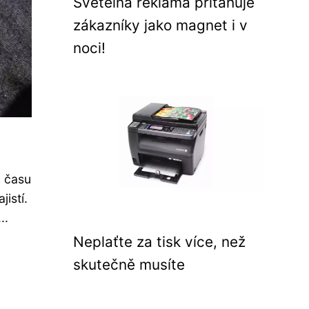
Světelná reklama přitahuje
zákazníky jako magnet i v
noci!
d času
istí.
..
Neplaťte za tisk více, než
skutečně musíte