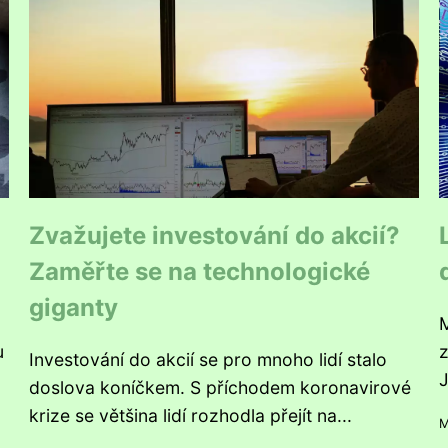
Zvažujete investování do akcií?
Zaměřte se na technologické
giganty
M
u
z
Investování do akcií se pro mnoho lidí stalo
J
doslova koníčkem. S příchodem koronavirové
krize se většina lidí rozhodla přejít na...
M