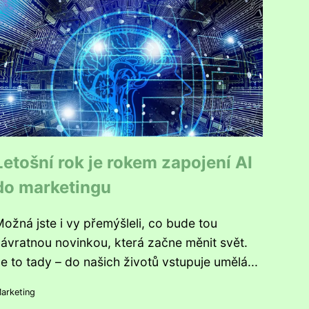
Letošní rok je rokem zapojení AI
do marketingu
ožná jste i vy přemýšleli, co bude tou
ávratnou novinkou, která začne měnit svět.
e to tady – do našich životů vstupuje umělá...
arketing