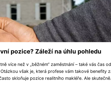
ovní pozice? Záleží na úhlu pohledu
tně více než v „běžném“ zaměstnání – také vás čas o
tázkou však je, která profese vám takové benefity zaj
často skloňuje pozice realitního makléře. Ale skutečně.